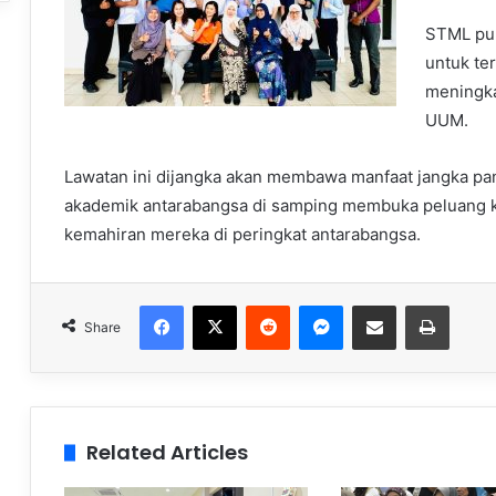
STML pul
untuk te
meningka
UUM.
Lawatan ini dijangka akan membawa manfaat jangka pa
akademik antarabangsa di samping membuka peluang 
kemahiran mereka di peringkat antarabangsa.
Facebook
X
Reddit
Messenger
Share via Email
Print
Share
Related Articles