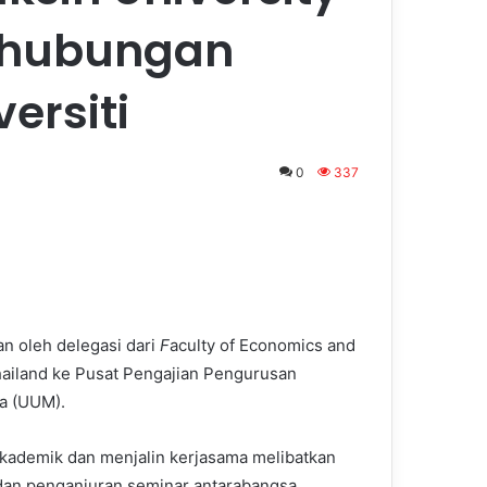
 hubungan
ersiti
0
337
n oleh delegasi dari
F
aculty of Economics and
Thailand ke Pusat Pengajian Pengurusan
ia (UUM).
kademik dan menjalin kerjasama melibatkan
r dan penganjuran seminar antarabangsa.