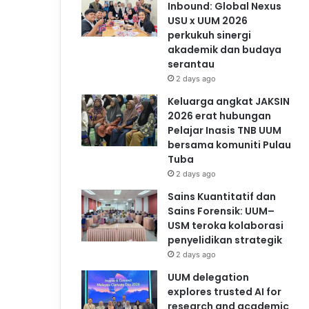
Inbound: Global Nexus
USU x UUM 2026
perkukuh sinergi
akademik dan budaya
serantau
2 days ago
Keluarga angkat JAKSIN
2026 erat hubungan
Pelajar Inasis TNB UUM
bersama komuniti Pulau
Tuba
2 days ago
Sains Kuantitatif dan
Sains Forensik: UUM–
USM teroka kolaborasi
penyelidikan strategik
2 days ago
UUM delegation
explores trusted AI for
research and academic