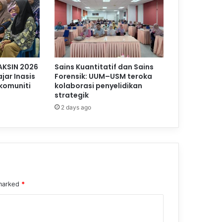
AKSIN 2026
Sains Kuantitatif dan Sains
jar Inasis
Forensik: UUM–USM teroka
komuniti
kolaborasi penyelidikan
strategik
2 days ago
 marked
*