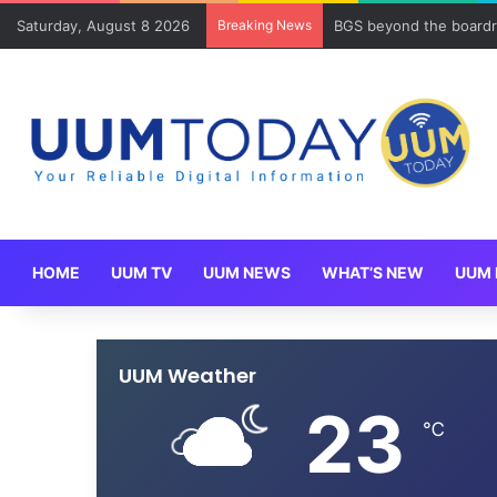
Saturday, August 8 2026
Breaking News
BGS beyond the boardr
HOME
UUM TV
UUM NEWS
WHAT’S NEW
UUM 
UUM Weather
23
℃