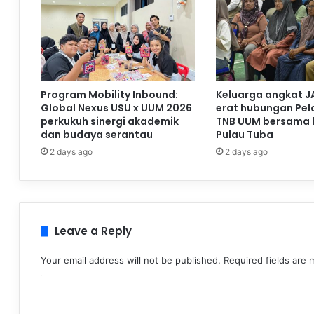
Program Mobility Inbound:
Keluarga angkat J
Global Nexus USU x UUM 2026
erat hubungan Pela
perkukuh sinergi akademik
TNB UUM bersama 
dan budaya serantau
Pulau Tuba
2 days ago
2 days ago
Leave a Reply
Your email address will not be published.
Required fields are
C
o