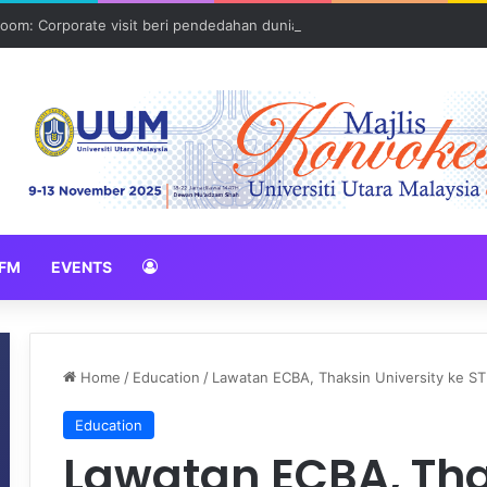
oom: Corporate visit beri pendedahan dunia korporat kepada PELAJA
FM
EVENTS
Home
/
Education
/
Lawatan ECBA, Thaksin University ke S
Education
Lawatan ECBA, Tha