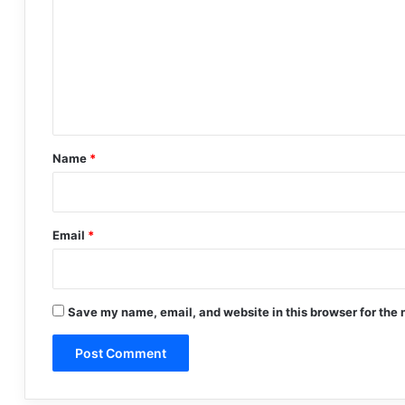
m
m
e
n
t
*
Name
*
Email
*
Save my name, email, and website in this browser for the 