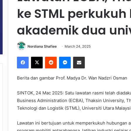
ke STML perkukuh
akademik dua univ
Nordiana Shafiee
March 24, 2025
Facebook
X
Reddit
Messenger
Share via Email
Berita dan gambar Prof. Madya Dr. Wan Nadzri Osman
SINTOK, 24 Mac 2025: Satu lawatan rasmi telah diadaka
Business Administration (ECBA), Thaksin University, 
Teknologi dan Logistik (STML), Universiti Utara Malays
Lawatan ini bertujuan untuk memperkukuh hubungan a
program mobiliti antarabangsa, latihan industri pelaja