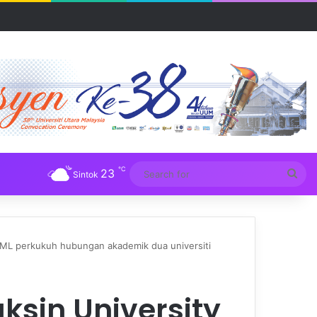
R UUM
℃
23
Sea
Sintok
for
TML perkukuh hubungan akademik dua universiti
ksin University