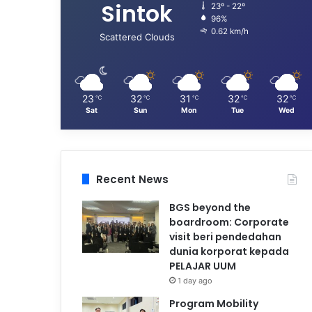
Sintok
23º - 22º
96%
0.62 km/h
Scattered Clouds
23
32
31
32
32
℃
℃
℃
℃
℃
Sat
Sun
Mon
Tue
Wed
Recent News
BGS beyond the
boardroom: Corporate
visit beri pendedahan
dunia korporat kepada
PELAJAR UUM
1 day ago
Program Mobility