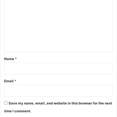
C
o
m
m
e
n
t
*
Name
*
Email
*
Save my name, email, and website in this browser for the next
time I comment.