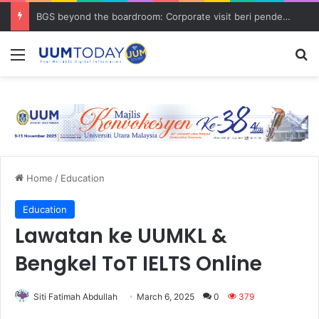
BGS beyond the boardroom: Corporate visit beri pendedahan dunia korporat kepada PELAJAR UUM
Menu
S
Home
/
Education
Education
Lawatan ke UUMKL &
Bengkel ToT IELTS Online
Siti Fatimah Abdullah
March 6, 2025
0
379