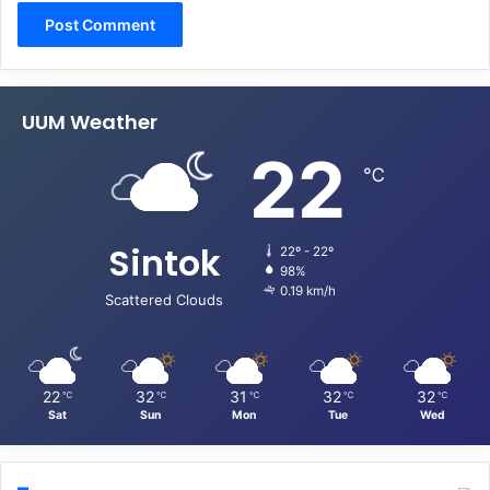
UUM Weather
22
℃
Sintok
22º - 22º
98%
0.19 km/h
Scattered Clouds
22
32
31
32
32
℃
℃
℃
℃
℃
Sat
Sun
Mon
Tue
Wed