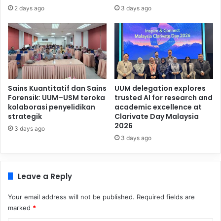
2 days ago
3 days ago
Sains Kuantitatif dan Sains
UUM delegation explores
Forensik: UUM–USM teroka
trusted AI for research and
kolaborasi penyelidikan
academic excellence at
strategik
Clarivate Day Malaysia
2026
3 days ago
3 days ago
Leave a Reply
Your email address will not be published.
Required fields are
marked
*