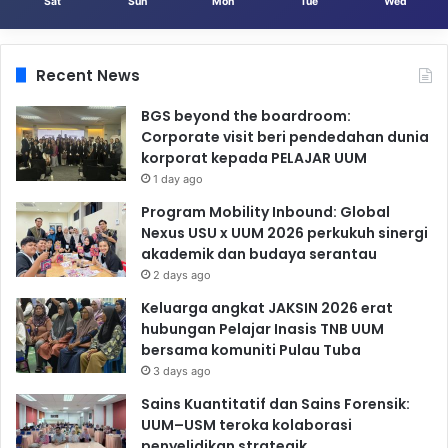
Sat
Sun
Mon
Tue
Wed
Recent News
BGS beyond the boardroom:
Corporate visit beri pendedahan dunia
korporat kepada PELAJAR UUM
1 day ago
Program Mobility Inbound: Global
Nexus USU x UUM 2026 perkukuh sinergi
akademik dan budaya serantau
2 days ago
Keluarga angkat JAKSIN 2026 erat
hubungan Pelajar Inasis TNB UUM
bersama komuniti Pulau Tuba
3 days ago
Sains Kuantitatif dan Sains Forensik:
UUM–USM teroka kolaborasi
penyelidikan strategik