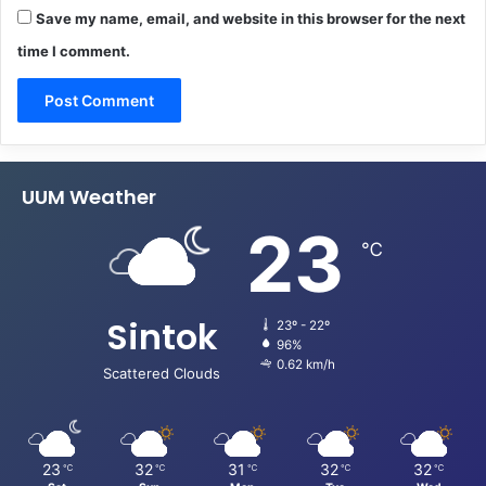
Save my name, email, and website in this browser for the next
time I comment.
UUM Weather
23
℃
Sintok
23º - 22º
96%
0.62 km/h
Scattered Clouds
23
32
31
32
32
℃
℃
℃
℃
℃