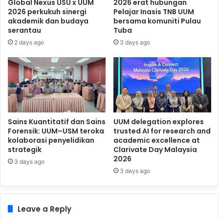
Global Nexus USU x UUM
2026 erat hubungan
2026 perkukuh sinergi
Pelajar Inasis TNB UUM
akademik dan budaya
bersama komuniti Pulau
serantau
Tuba
2 days ago
3 days ago
Sains Kuantitatif dan Sains
UUM delegation explores
Forensik: UUM–USM teroka
trusted AI for research and
kolaborasi penyelidikan
academic excellence at
strategik
Clarivate Day Malaysia
2026
3 days ago
3 days ago
Leave a Reply