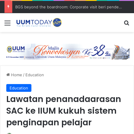
BGS beyond the boardroom: Corporate visit beri pendedahan dunia korporat kepada PELAJAR UUM
Menu
Se
Home
/
Education
Education
Lawatan penanadaarasan
SAC ke IIUM kukuh sistem
penginapan pelajar