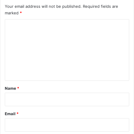
Your email address will not be published.
Required fields are
marked
*
C
o
m
m
e
n
t
*
Name
*
Email
*