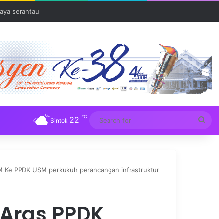
aya serantau
℃
22
Sea
Sintok
for
 Ke PPDK USM perkukuh perancangan infrastruktur
Aras PPDK