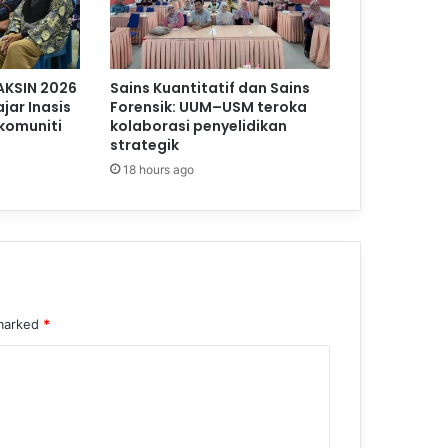
AKSIN 2026
Sains Kuantitatif dan Sains
jar Inasis
Forensik: UUM–USM teroka
komuniti
kolaborasi penyelidikan
strategik
18 hours ago
 marked
*