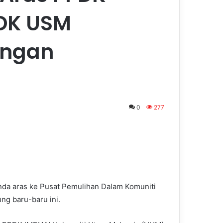
DK USM
angan
0
277
nda aras ke Pusat Pemulihan Dalam Komuniti
ng baru-baru ini.