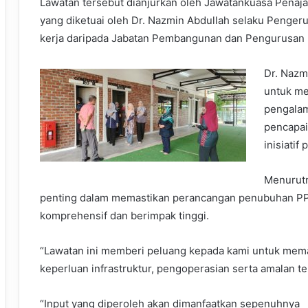
Lawatan tersebut dianjurkan oleh Jawatankuasa Penaja
yang diketuai oleh Dr. Nazmin Abdullah selaku Penger
kerja daripada Jabatan Pembangunan dan Pengurusan I
Dr. Nazm
untuk me
pengalam
pencapa
inisiatif
Menurutn
penting dalam memastikan perancangan penubuhan P
komprehensif dan berimpak tinggi.
“Lawatan ini memberi peluang kepada kami untuk me
keperluan infrastruktur, pengoperasian serta amalan t
“Input yang diperoleh akan dimanfaatkan sepenuhnya