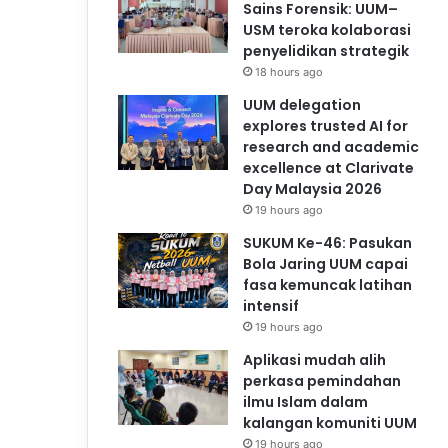
Sains Forensik: UUM–
USM teroka kolaborasi
penyelidikan strategik
18 hours ago
UUM delegation
explores trusted AI for
research and academic
excellence at Clarivate
Day Malaysia 2026
19 hours ago
SUKUM Ke-46: Pasukan
Bola Jaring UUM capai
fasa kemuncak latihan
intensif
19 hours ago
Aplikasi mudah alih
perkasa pemindahan
ilmu Islam dalam
kalangan komuniti UUM
19 hours ago