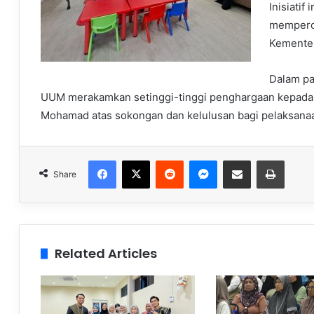
Inisiati
memperol
Kementer
Dalam pa
UUM merakamkan setinggi-tinggi penghargaan kepada
Mohamad atas sokongan dan kelulusan bagi pelaksanaa
Facebook
X
Reddit
Messenger
Share via Email
Print
Share
Related Articles