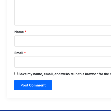
m
e
n
t
*
Name
*
Email
*
Save my name, email, and website in this browser for the 