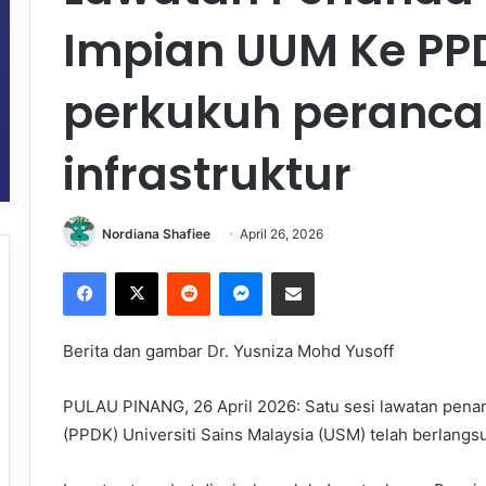
Impian UUM Ke PP
perkukuh peranc
infrastruktur
Nordiana Shafiee
April 26, 2026
Facebook
X
Reddit
Messenger
Share via Email
Berita dan gambar Dr. Yusniza Mohd Yusoff
PULAU PINANG, 26 April 2026: Satu sesi lawatan pena
(PPDK) Universiti Sains Malaysia (USM) telah berlangsu