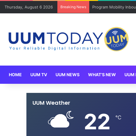
Thursday, August 6 2026
Breaking News
Program Mobility Inbo
HOME
UUM TV
UUM NEWS
WHAT’S NEW
UUM 
UUM Weather
22
℃