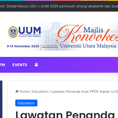
und: Global Nexus USU x UUM 2026 perkukuh sinergi akademik dan bud
FM
EVENTS
Home
/
Education
/
Lawatan Penanda Aras PPDK Impian UUM
Education
Lawatan Penanda 