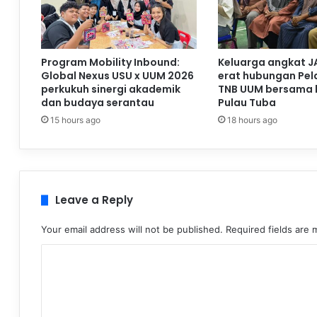
Program Mobility Inbound:
Keluarga angkat J
Global Nexus USU x UUM 2026
erat hubungan Pela
perkukuh sinergi akademik
TNB UUM bersama 
dan budaya serantau
Pulau Tuba
15 hours ago
18 hours ago
Leave a Reply
Your email address will not be published.
Required fields are
C
o
m