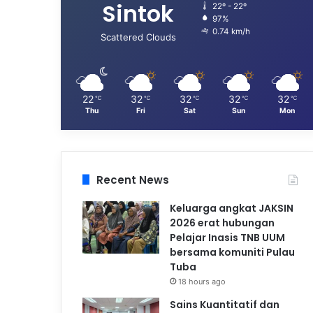
Sintok
22º - 22º
97%
0.74 km/h
Scattered Clouds
22
32
32
32
32
℃
℃
℃
℃
℃
Thu
Fri
Sat
Sun
Mon
Recent News
Keluarga angkat JAKSIN
2026 erat hubungan
Pelajar Inasis TNB UUM
bersama komuniti Pulau
Tuba
18 hours ago
Sains Kuantitatif dan