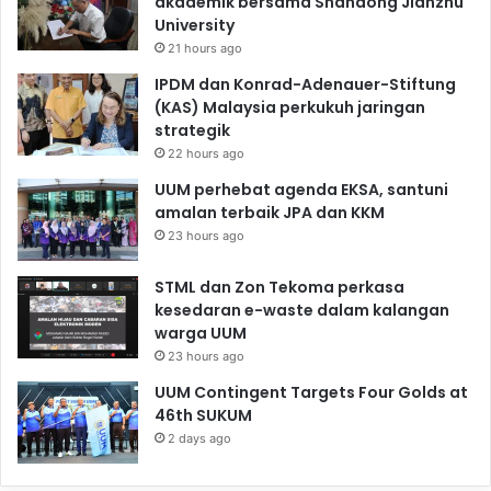
akademik bersama Shandong Jianzhu
University
21 hours ago
IPDM dan Konrad-Adenauer-Stiftung
(KAS) Malaysia perkukuh jaringan
strategik
22 hours ago
UUM perhebat agenda EKSA, santuni
amalan terbaik JPA dan KKM
23 hours ago
STML dan Zon Tekoma perkasa
kesedaran e-waste dalam kalangan
warga UUM
23 hours ago
UUM Contingent Targets Four Golds at
46th SUKUM
2 days ago