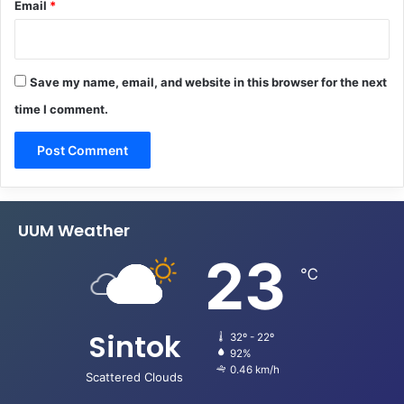
Email
*
Save my name, email, and website in this browser for the next
time I comment.
UUM Weather
23
℃
Sintok
32º - 22º
92%
0.46 km/h
Scattered Clouds