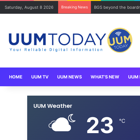
Saturday, August 8 2026
Breaking News
BGS beyond the boardr
HOME
UUM TV
UUM NEWS
WHAT’S NEW
UUM 
UUM Weather
23
℃