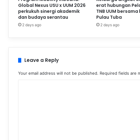
Global Nexus USU x UUM 2026
erat hubungan Pela
perkukuh sinergi akademik
TNB UUM bersama 
dan budaya serantau
Pulau Tuba
2 days ago
2 days ago
Leave a Reply
Your email address will not be published.
Required fields are
C
o
m
m
e
n