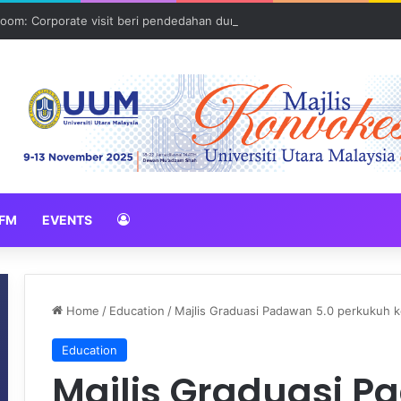
oom: Corporate visit beri pendedahan dunia korporat kepada PELAJA
FM
EVENTS
Home
/
Education
/
Majlis Graduasi Padawan 5.0 perkukuh k
Education
Majlis Graduasi P