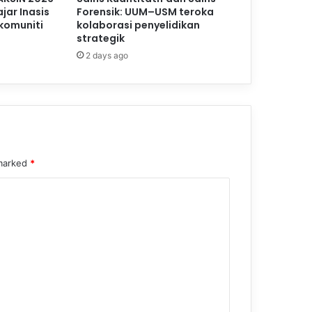
jar Inasis
Forensik: UUM–USM teroka
komuniti
kolaborasi penyelidikan
strategik
2 days ago
 marked
*