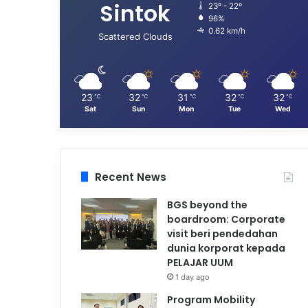
Sintok
23º - 22º
96%
0.62 km/h
Scattered Clouds
23
32
31
32
32
℃
℃
℃
℃
℃
Sat
Sun
Mon
Tue
Wed
Recent News
BGS beyond the
boardroom: Corporate
visit beri pendedahan
dunia korporat kepada
PELAJAR UUM
1 day ago
Program Mobility