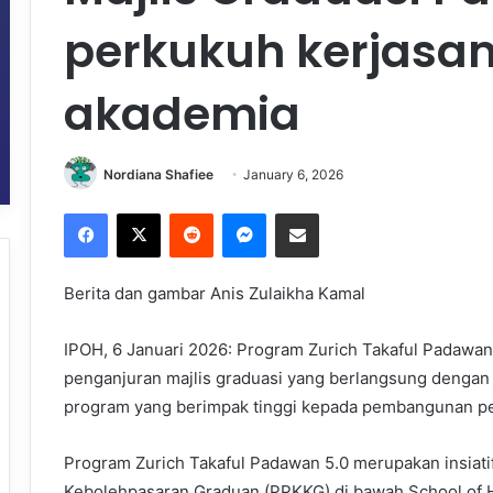
perkukuh kerjasam
akademia
Nordiana Shafiee
January 6, 2026
Facebook
X
Reddit
Messenger
Share via Email
Berita dan gambar Anis Zulaikha Kamal
IPOH, 6 Januari 2026: Program Zurich Takaful Padawan
penganjuran majlis graduasi yang berlangsung dengan
program yang berimpak tinggi kepada pembangunan pel
Program Zurich Takaful Padawan 5.0 merupakan insiat
Kebolehpasaran Graduan (PPKKG) di bawah School of 