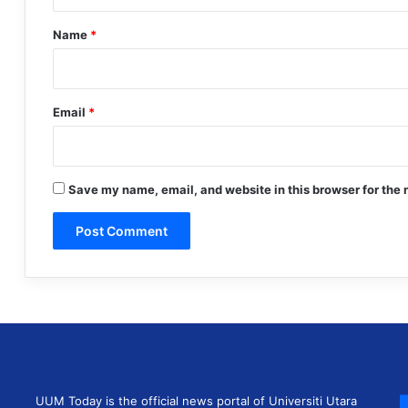
t
*
Name
*
Email
*
Save my name, email, and website in this browser for the 
UUM Today is the official news portal of Universiti Utara