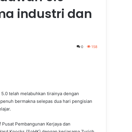
a industri dan
0
158
 5.0 telah melabuhkan tirainya dengan
 penuh bermakna selepas dua hari pengisian
ajar.
if Pusat Pembangunan Kerjaya dan
Hard Knocks (SoHK) dengan kerjasama Zurich