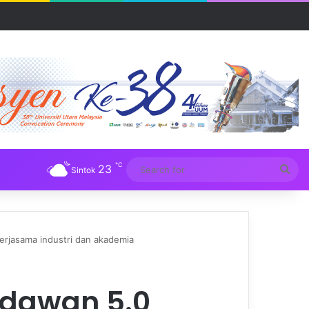
R UUM
℃
23
Sea
Sintok
for
erjasama industri dan akademia
adawan 5.0