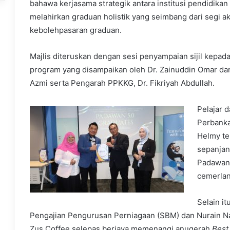
bahawa kerjasama strategik antara institusi pendidikan
melahirkan graduan holistik yang seimbang dari segi a
kebolehpasaran graduan.
Majlis diteruskan dengan sesi penyampaian sijil kepad
program yang disampaikan oleh Dr. Zainuddin Omar dan 
Azmi serta Pengarah PPKKG, Dr. Fikriyah Abdullah.
Pelajar 
Perbank
Helmy te
sepanjan
Padawan 
cemerla
Selain i
Pengajian Pengurusan Perniagaan (SBM) dan Nurain Naj
Zus Coffee selepas berjaya memenangi anugerah
Best