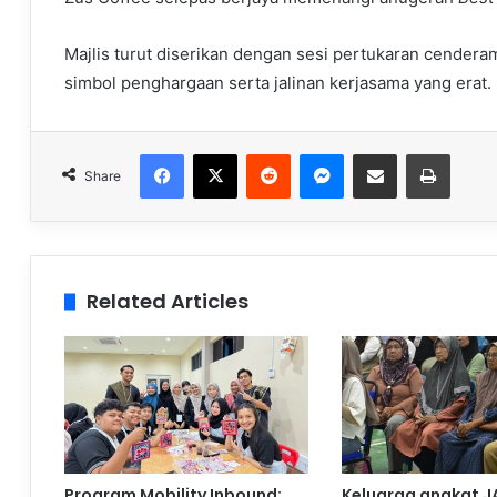
Majlis turut diserikan dengan sesi pertukaran cender
simbol penghargaan serta jalinan kerjasama yang erat.
Facebook
X
Reddit
Messenger
Share via Email
Print
Share
Related Articles
Program Mobility Inbound:
Keluarga angkat J