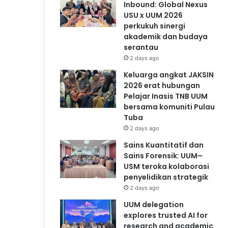
Inbound: Global Nexus
USU x UUM 2026
perkukuh sinergi
akademik dan budaya
serantau
2 days ago
Keluarga angkat JAKSIN
2026 erat hubungan
Pelajar Inasis TNB UUM
bersama komuniti Pulau
Tuba
2 days ago
Sains Kuantitatif dan
Sains Forensik: UUM–
USM teroka kolaborasi
penyelidikan strategik
2 days ago
UUM delegation
explores trusted AI for
research and academic