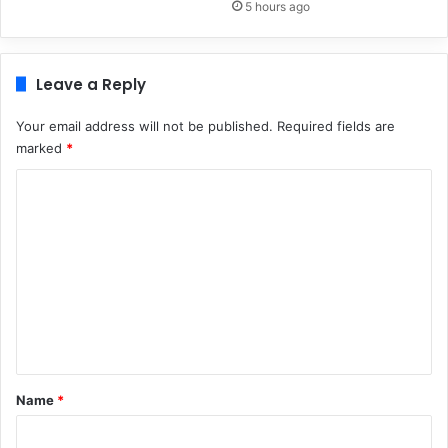
5 hours ago
Leave a Reply
Your email address will not be published.
Required fields are
marked
*
C
o
m
m
e
n
t
*
Name
*