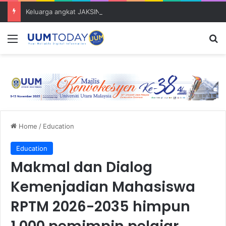
Keluarga angkat JAKSIN 2026 erat hubungan Pelajar Inasis TNB UUM bersama komuniti Pulau Tuba
Menu
S
Home
/
Education
Education
Makmal dan Dialog
Kemenjadian Mahasiswa
RPTM 2026-2035 himpun