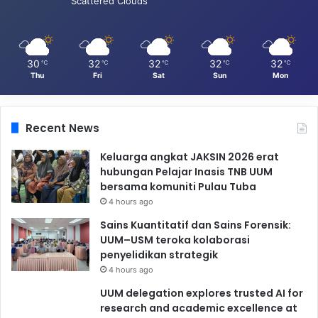
Scattered Clouds
30
32
32
32
32
℃
℃
℃
℃
℃
Thu
Fri
Sat
Sun
Mon
Recent News
Keluarga angkat JAKSIN 2026 erat
hubungan Pelajar Inasis TNB UUM
bersama komuniti Pulau Tuba
4 hours ago
Sains Kuantitatif dan Sains Forensik:
UUM–USM teroka kolaborasi
penyelidikan strategik
4 hours ago
UUM delegation explores trusted AI for
research and academic excellence at