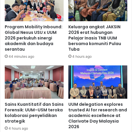
Program Mobility Inbound:
Keluarga angkat JAKSIN
Global Nexus USU x UUM
2026 erat hubungan
2026 perkukuh sinergi
Pelajar Inasis TNB UUM
akademik dan budaya
bersama komuniti Pulau
serantau
Tuba
44 minutes ago
4 hours ago
Sains Kuantitatif dan Sains
UUM delegation explores
Forensik: UUM–USM teroka
trusted AI for research and
kolaborasi penyelidikan
academic excellence at
strategik
Clarivate Day Malaysia
2026
4 hours ago