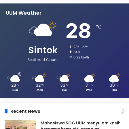
UUM Weather
28
℃
Sintok
28º - 22º
64%
0.22 km/h
Scattered Clouds
28
32
33
31
30
℃
℃
℃
℃
℃
Sun
Mon
Tue
Wed
Thu
Recent News
Mahasiswa SOG UUM menyulam kasih
bersama komuniti orang asli