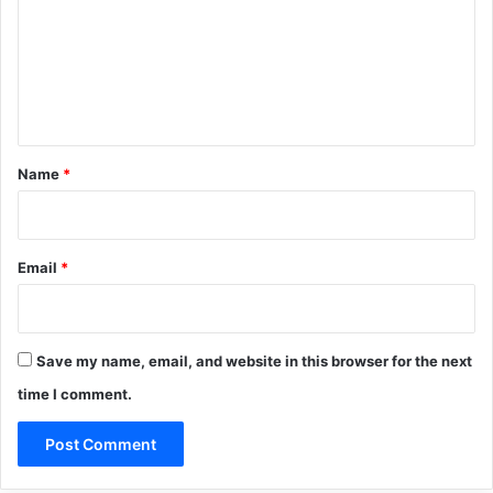
m
m
e
n
t
*
Name
*
Email
*
Save my name, email, and website in this browser for the next
time I comment.