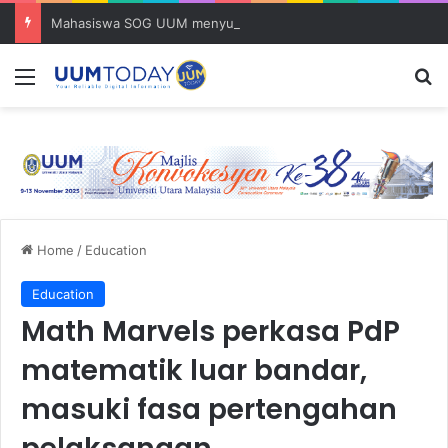
Mahasiswa SOG UUM menyulam kasih bersama komuniti orang asli
Menu
S
Home
/
Education
Education
Math Marvels perkasa PdP
matematik luar bandar,
masuki fasa pertengahan