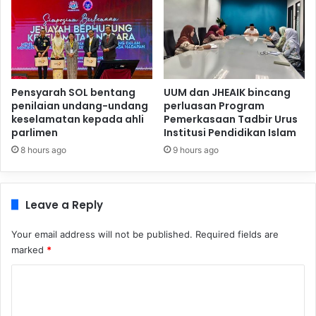
Pensyarah SOL bentang
UUM dan JHEAIK bincang
penilaian undang-undang
perluasan Program
keselamatan kepada ahli
Pemerkasaan Tadbir Urus
parlimen
Institusi Pendidikan Islam
8 hours ago
9 hours ago
Leave a Reply
Your email address will not be published.
Required fields are
marked
*
C
o