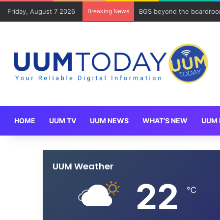
Friday, August 7 2026
Breaking News
BGS beyond the boardroom
HOME
UUM TV
UUM NEWS
WHAT’S NEW
UUM 
UUM Weather
22
℃