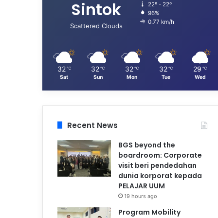
Sintok
22º - 22º
96%
0.77 km/h
Scattered Clouds
32
32
32
32
29
℃
℃
℃
℃
℃
Sat
Sun
Mon
Tue
Wed
Recent News
BGS beyond the
boardroom: Corporate
visit beri pendedahan
dunia korporat kepada
PELAJAR UUM
19 hours ago
Program Mobility