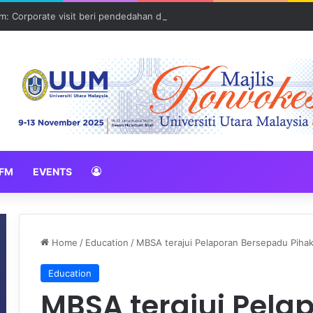
: Corporate visit beri pendedahan dunia korporat kepada PELAJAR U
FM
EVENTS
Home
/
Education
/
MBSA terajui Pelaporan Bersepadu Piha
Education
MBSA terajui Pela