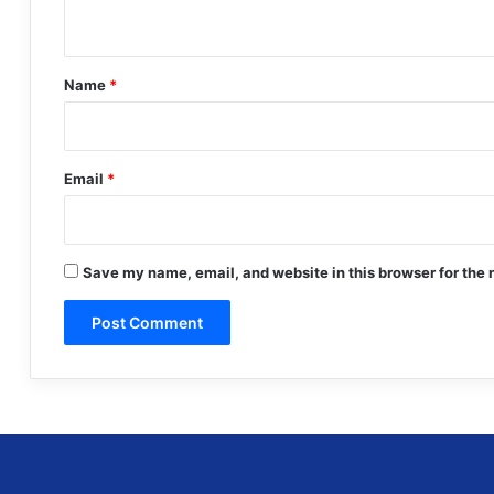
n
t
*
Name
*
Email
*
Save my name, email, and website in this browser for the 