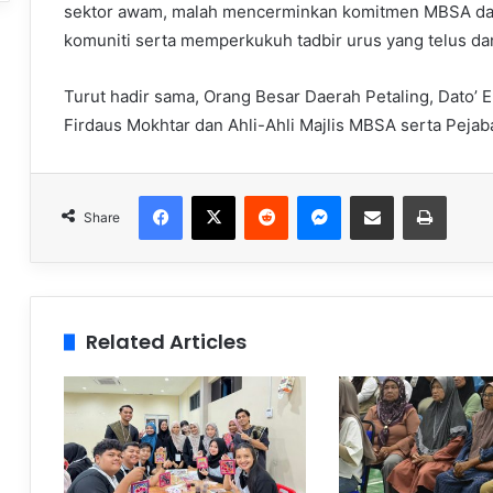
sektor awam, malah mencerminkan komitmen MBSA dala
komuniti serta memperkukuh tadbir urus yang telus dan 
Turut hadir sama, Orang Besar Daerah Petaling, Dato’ 
Firdaus Mokhtar dan Ahli-Ahli Majlis MBSA serta Pejab
Facebook
X
Reddit
Messenger
Share via Email
Print
Share
Related Articles