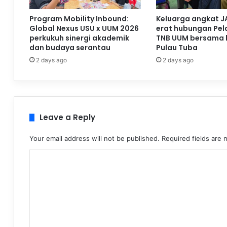
Program Mobility Inbound:
Keluarga angkat J
Global Nexus USU x UUM 2026
erat hubungan Pela
perkukuh sinergi akademik
TNB UUM bersama 
dan budaya serantau
Pulau Tuba
2 days ago
2 days ago
Leave a Reply
Your email address will not be published.
Required fields are
C
o
m
m
e