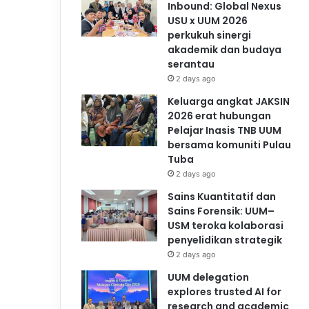
Inbound: Global Nexus
USU x UUM 2026
perkukuh sinergi
akademik dan budaya
serantau
2 days ago
Keluarga angkat JAKSIN
2026 erat hubungan
Pelajar Inasis TNB UUM
bersama komuniti Pulau
Tuba
2 days ago
Sains Kuantitatif dan
Sains Forensik: UUM–
USM teroka kolaborasi
penyelidikan strategik
2 days ago
UUM delegation
explores trusted AI for
research and academic