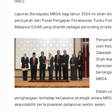
(IIRC).
Laporan Bersepadu MBSA bagi tahun 2024 ini telah d
pensyarah dari Pusat Pengajian Perakaunan Tunku Puter
Malaysia (UUM) yang dilantik sebagai perunding projek
Penyerah
oleh Ketu
Zabedah 
Shah Ala
Apresias
berlangs
MBSA.
Dalam uc
penghargaan terhadap kerjasama strategik antara MB
akauntabiliti serta piawaian pelaporan sektor awam.