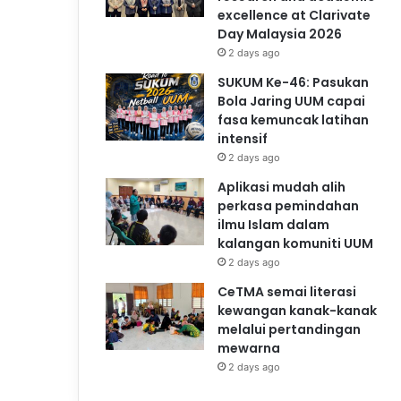
excellence at Clarivate
Day Malaysia 2026
2 days ago
SUKUM Ke-46: Pasukan
Bola Jaring UUM capai
fasa kemuncak latihan
intensif
2 days ago
Aplikasi mudah alih
perkasa pemindahan
ilmu Islam dalam
kalangan komuniti UUM
2 days ago
CeTMA semai literasi
kewangan kanak-kanak
melalui pertandingan
mewarna
2 days ago