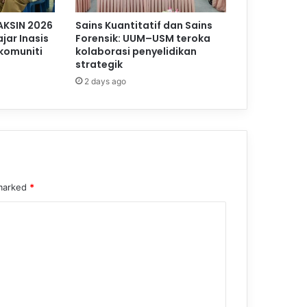
AKSIN 2026
Sains Kuantitatif dan Sains
jar Inasis
Forensik: UUM–USM teroka
komuniti
kolaborasi penyelidikan
strategik
2 days ago
 marked
*