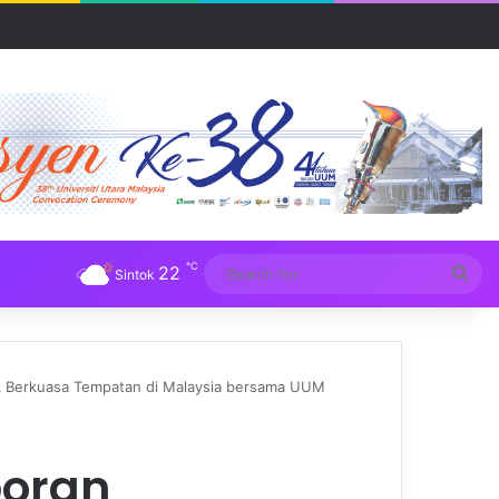
UM
℃
22
Sea
Sintok
for
k Berkuasa Tempatan di Malaysia bersama UUM
poran