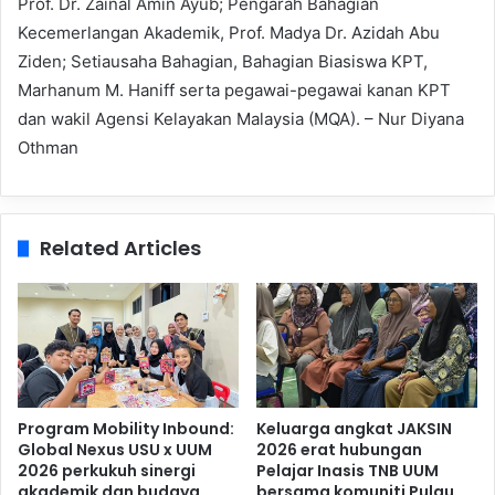
Prof. Dr. Zainal Amin Ayub; Pengarah Bahagian
Kecemerlangan Akademik, Prof. Madya Dr. Azidah Abu
Ziden; Setiausaha Bahagian, Bahagian Biasiswa KPT,
Marhanum M. Haniff serta pegawai-pegawai kanan KPT
dan wakil Agensi Kelayakan Malaysia (MQA). – Nur Diyana
Othman
Related Articles
Program Mobility Inbound:
Keluarga angkat JAKSIN
Global Nexus USU x UUM
2026 erat hubungan
2026 perkukuh sinergi
Pelajar Inasis TNB UUM
akademik dan budaya
bersama komuniti Pulau