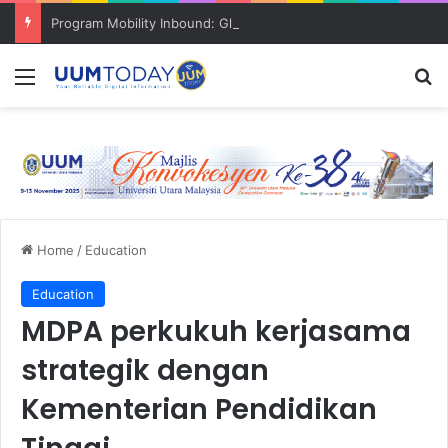
Program Mobility Inbound: Global Nexus USU x UUM 2026 perkukuh sinergi akademik dan budaya serantau
Menu
S
Home
/
Education
Education
MDPA perkukuh kerjasama
strategik dengan
Kementerian Pendidikan