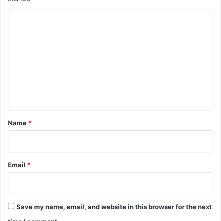
C
o
m
m
e
n
t
*
Name
*
Email
*
Save my name, email, and website in this browser for the next