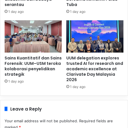
serantau
Tuba
1 day ago
1 day ago
Sains Kuantitatif dan Sains
UUM delegation explores
Forensik: UUM–USM teroka
trusted AI for research and
kolaborasi penyelidikan
academic excellence at
strategik
Clarivate Day Malaysia
2026
1 day ago
1 day ago
Leave a Reply
Your email address will not be published.
Required fields are
marked
*