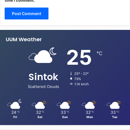
time I comment.
UUM Weather
25
℃
Sintok
25º - 22º
79%
1.14 km/h
Scattered Clouds
24
32
33
32
33
℃
℃
℃
℃
℃
Fri
Sat
Sun
Mon
Tue