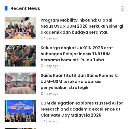
Recent News
Program Mobility Inbound: Global
Nexus USU x UUM 2026 perkukuh sinergi
akademik dan budaya serantau
1 day ago
Keluarga angkat JAKSIN 2026 erat
hubungan Pelajar Inasis TNB UUM
bersama komuniti Pulau Tuba
1 day ago
Sains Kuantitatif dan Sains Forensik:
UUM–USM teroka kolaborasi
penyelidikan strategik
1 day ago
UUM delegation explores trusted AI for
research and academic excellence at
Clarivate Day Malaysia 2026
1 day ago