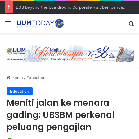
BGS beyond the boardroom: Corporate visit beri pendedahan dunia korporat kepada PELAJAR UUM
Menu
S
Home
/
Education
Education
Meniti jalan ke menara
gading: UBSBM perkenal
peluang pengajian