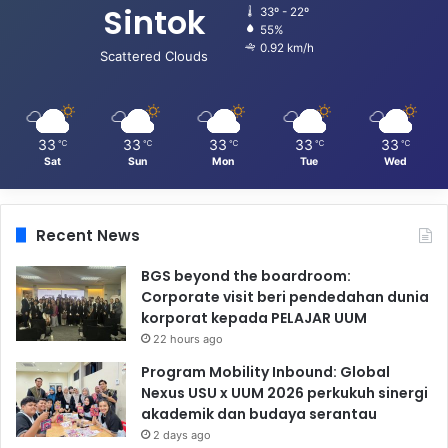
Sintok
33º - 22º
55%
0.92 km/h
Scattered Clouds
33
33
33
33
33
℃
℃
℃
℃
℃
Sat
Sun
Mon
Tue
Wed
Recent News
BGS beyond the boardroom:
Corporate visit beri pendedahan dunia
korporat kepada PELAJAR UUM
22 hours ago
Program Mobility Inbound: Global
Nexus USU x UUM 2026 perkukuh sinergi
akademik dan budaya serantau
2 days ago