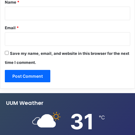
*
Name
*
Email
*
Save my name, email, and website in this browser for the next
time I comment.
UUM Weather
31
℃