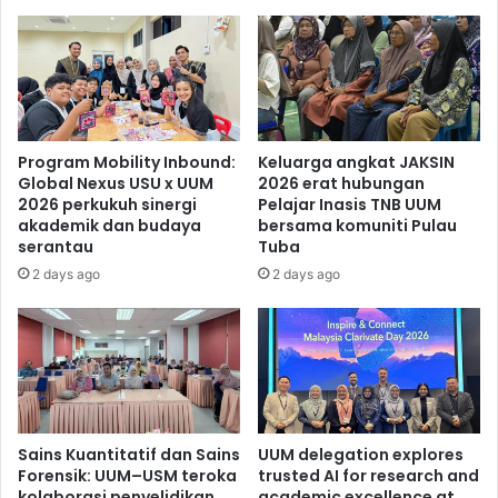
Program Mobility Inbound:
Keluarga angkat JAKSIN
Global Nexus USU x UUM
2026 erat hubungan
2026 perkukuh sinergi
Pelajar Inasis TNB UUM
akademik dan budaya
bersama komuniti Pulau
serantau
Tuba
2 days ago
2 days ago
Sains Kuantitatif dan Sains
UUM delegation explores
Forensik: UUM–USM teroka
trusted AI for research and
kolaborasi penyelidikan
academic excellence at