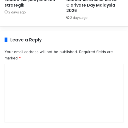
strategik
Clarivate Day Malaysia
2026
2 days ago
2 days ago
Leave a Reply
Your email address will not be published.
Required fields are
marked
*
C
o
m
m
e
n
t