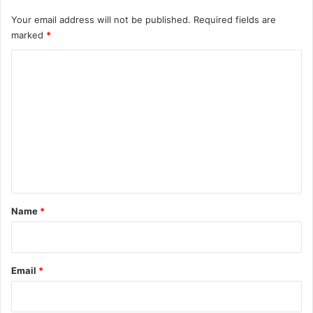
Your email address will not be published.
Required fields are
marked
*
C
o
m
m
e
n
t
*
Name
*
Email
*