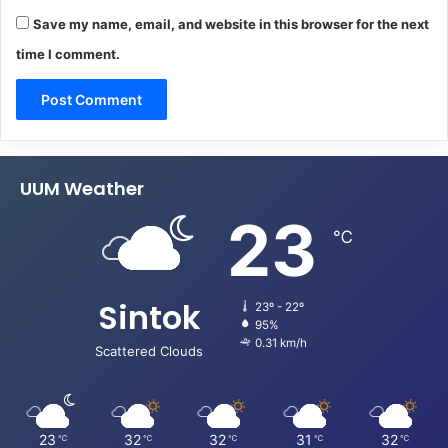
Save my name, email, and website in this browser for the next
time I comment.
UUM Weather
23
℃
Sintok
23º - 22º
95%
0.31 km/h
Scattered Clouds
23
32
32
31
32
℃
℃
℃
℃
℃