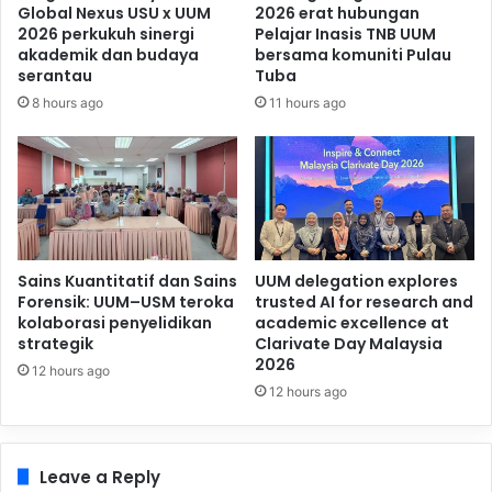
Global Nexus USU x UUM
2026 erat hubungan
2026 perkukuh sinergi
Pelajar Inasis TNB UUM
akademik dan budaya
bersama komuniti Pulau
serantau
Tuba
8 hours ago
11 hours ago
Sains Kuantitatif dan Sains
UUM delegation explores
Forensik: UUM–USM teroka
trusted AI for research and
kolaborasi penyelidikan
academic excellence at
strategik
Clarivate Day Malaysia
2026
12 hours ago
12 hours ago
Leave a Reply