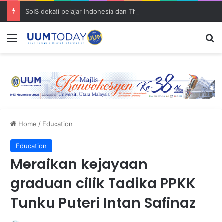
SoIS dekati pelajar Indonesia dan Thailand, perluas promosi program akademik UUM
Menu
S
Home
/
Education
Education
Meraikan kejayaan
graduan cilik Tadika PPKK
Tunku Puteri Intan Safinaz