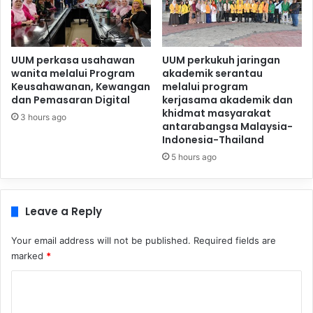
UUM perkasa usahawan
UUM perkukuh jaringan
wanita melalui Program
akademik serantau
Keusahawanan, Kewangan
melalui program
dan Pemasaran Digital
kerjasama akademik dan
khidmat masyarakat
3 hours ago
antarabangsa Malaysia-
Indonesia-Thailand
5 hours ago
Leave a Reply
Your email address will not be published.
Required fields are
marked
*
C
o