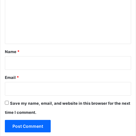
m
m
e
n
t
*
Name
*
Email
*
Save my name, email, and website in this browser for the next
time I comment.