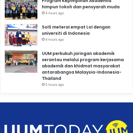
Program Kepimpinan Akademia
himpun tokoh dan pensyarah muda
4 hours ago
SoIS meterai empat LoI dengan
universiti di Indonesia
4 hours ago
UUM perkukuh jaringan akademik
serantau melalui program kerjasama
akademik dan khidmat masyarakat
antarabangsa Malaysia-Indonesia-
Thailand
5 hours ago