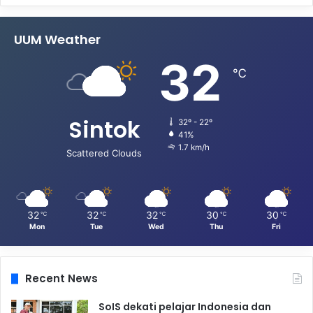
UUM Weather
32
℃
Sintok
32º - 22º
41%
1.7 km/h
Scattered Clouds
32
32
32
30
30
℃
℃
℃
℃
℃
Mon
Tue
Wed
Thu
Fri
Recent News
SoIS dekati pelajar Indonesia dan