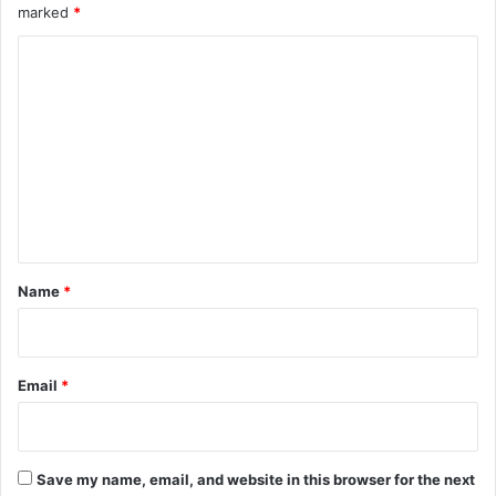
marked
*
C
o
m
m
e
n
t
*
Name
*
Email
*
Save my name, email, and website in this browser for the next