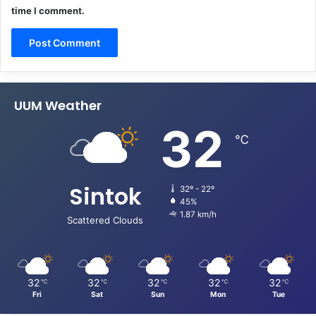
time I comment.
UUM Weather
32
℃
Sintok
32º - 22º
45%
1.87 km/h
Scattered Clouds
32
32
32
32
32
℃
℃
℃
℃
℃
Fri
Sat
Sun
Mon
Tue