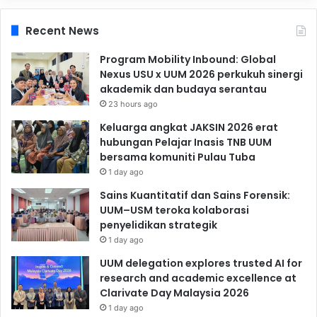
Recent News
Program Mobility Inbound: Global
Nexus USU x UUM 2026 perkukuh sinergi
akademik dan budaya serantau
23 hours ago
Keluarga angkat JAKSIN 2026 erat
hubungan Pelajar Inasis TNB UUM
bersama komuniti Pulau Tuba
1 day ago
Sains Kuantitatif dan Sains Forensik:
UUM–USM teroka kolaborasi
penyelidikan strategik
1 day ago
UUM delegation explores trusted AI for
research and academic excellence at
Clarivate Day Malaysia 2026
1 day ago