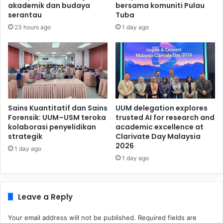
akademik dan budaya
bersama komuniti Pulau
serantau
Tuba
23 hours ago
1 day ago
Sains Kuantitatif dan Sains
UUM delegation explores
Forensik: UUM–USM teroka
trusted AI for research and
kolaborasi penyelidikan
academic excellence at
strategik
Clarivate Day Malaysia
2026
1 day ago
1 day ago
Leave a Reply
Your email address will not be published.
Required fields are