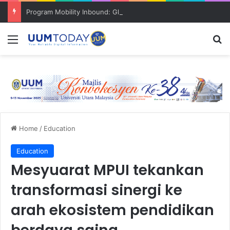
Program Mobility Inbound: Global Nexus USU x UUM 2026 perkukuh sinergi akademik dan budaya serantau
Menu
S
Home
/
Education
Education
Mesyuarat MPUI tekankan
transformasi sinergi ke
arah ekosistem pendidikan