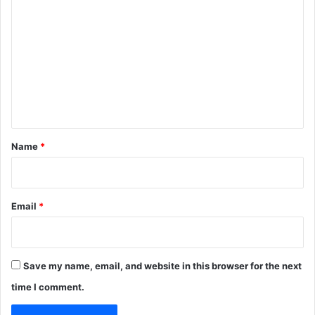
o
m
m
e
n
t
*
Name
*
Email
*
Save my name, email, and website in this browser for the next
time I comment.