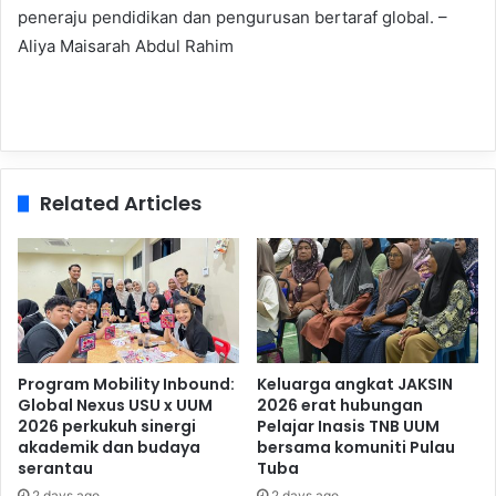
peneraju pendidikan dan pengurusan bertaraf global. –
Aliya Maisarah Abdul Rahim
Related Articles
Program Mobility Inbound:
Keluarga angkat JAKSIN
Global Nexus USU x UUM
2026 erat hubungan
2026 perkukuh sinergi
Pelajar Inasis TNB UUM
akademik dan budaya
bersama komuniti Pulau
serantau
Tuba
2 days ago
2 days ago