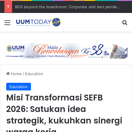
BGS beyond the boardroom: Corporate visit beri pendedahan dunia korporat kepada PELAJAR UUM
Menu
S
Home
/
Education
Education
Misi Transformasi SEFB
2026: Satukan idea
strategik, kukuhkan sinergi