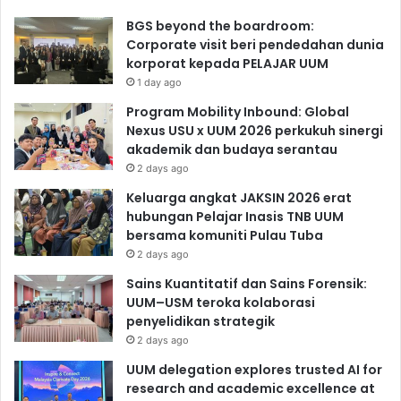
BGS beyond the boardroom:
Corporate visit beri pendedahan dunia
korporat kepada PELAJAR UUM
1 day ago
Program Mobility Inbound: Global
Nexus USU x UUM 2026 perkukuh sinergi
akademik dan budaya serantau
2 days ago
Keluarga angkat JAKSIN 2026 erat
hubungan Pelajar Inasis TNB UUM
bersama komuniti Pulau Tuba
2 days ago
Sains Kuantitatif dan Sains Forensik:
UUM–USM teroka kolaborasi
penyelidikan strategik
2 days ago
UUM delegation explores trusted AI for
research and academic excellence at