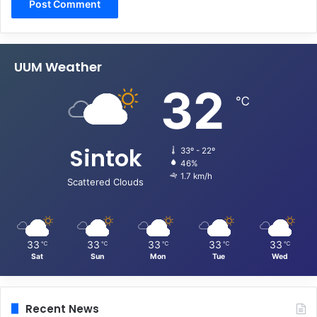
UUM Weather
32
℃
Sintok
33º - 22º
46%
1.7 km/h
Scattered Clouds
33
33
33
33
33
℃
℃
℃
℃
℃
Sat
Sun
Mon
Tue
Wed
Recent News