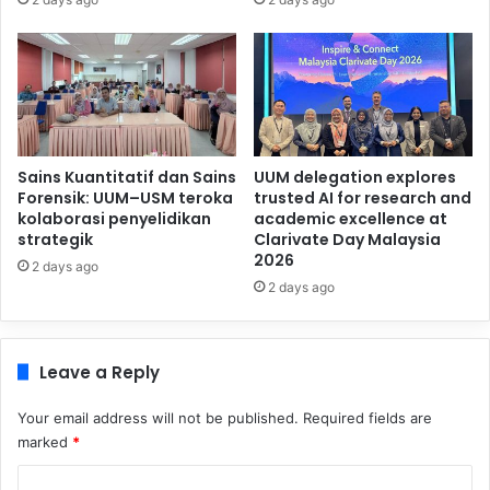
Sains Kuantitatif dan Sains
UUM delegation explores
Forensik: UUM–USM teroka
trusted AI for research and
kolaborasi penyelidikan
academic excellence at
strategik
Clarivate Day Malaysia
2026
2 days ago
2 days ago
Leave a Reply
Your email address will not be published.
Required fields are
marked
*
C