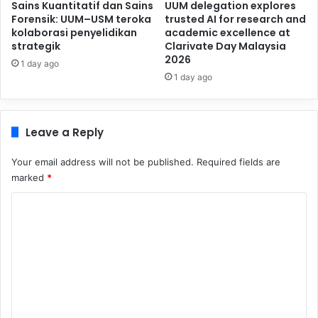
Sains Kuantitatif dan Sains
UUM delegation explores
Forensik: UUM–USM teroka
trusted AI for research and
kolaborasi penyelidikan
academic excellence at
strategik
Clarivate Day Malaysia
2026
1 day ago
1 day ago
Leave a Reply
Your email address will not be published.
Required fields are
marked
*
C
o
m
m
e
n