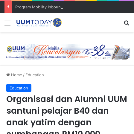
Program Mobility Inbound: Global Nexus USU x UUM 2026 perkukuh sinergi akademik dan budaya serantau
Menu
S
Home
/
Education
Education
Organisasi dan Alumni UUM
santuni pelajar B40 dan
anak yatim dengan