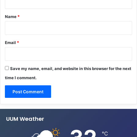
t
*
Name
*
Email
*
Save my name, email, and website in this browser for the next
time I comment.
UUM Weather
℃