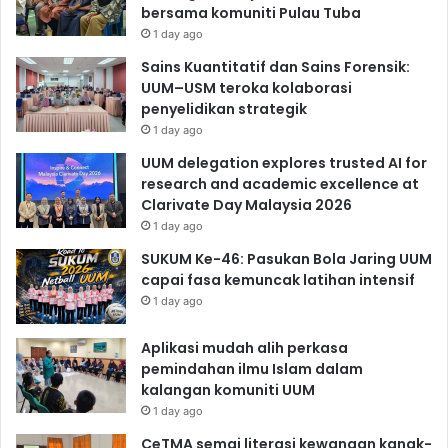
bersama komuniti Pulau Tuba
1 day ago
Sains Kuantitatif dan Sains Forensik:
UUM–USM teroka kolaborasi
penyelidikan strategik
1 day ago
UUM delegation explores trusted AI for
research and academic excellence at
Clarivate Day Malaysia 2026
1 day ago
SUKUM Ke-46: Pasukan Bola Jaring UUM
capai fasa kemuncak latihan intensif
1 day ago
Aplikasi mudah alih perkasa
pemindahan ilmu Islam dalam
kalangan komuniti UUM
1 day ago
CeTMA semai literasi kewangan kanak-