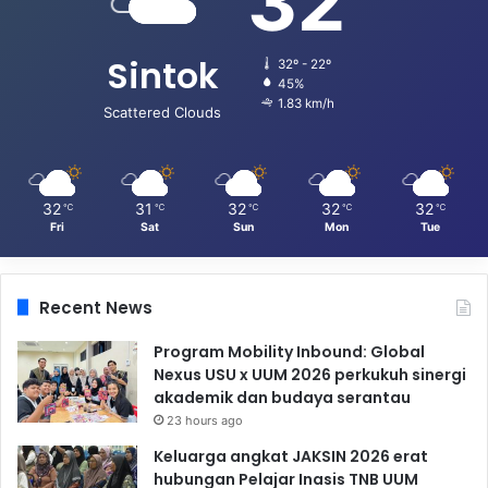
32
Sintok
32º - 22º
45%
1.83 km/h
Scattered Clouds
32
31
32
32
32
℃
℃
℃
℃
℃
Fri
Sat
Sun
Mon
Tue
Recent News
Program Mobility Inbound: Global
Nexus USU x UUM 2026 perkukuh sinergi
akademik dan budaya serantau
23 hours ago
Keluarga angkat JAKSIN 2026 erat
hubungan Pelajar Inasis TNB UUM