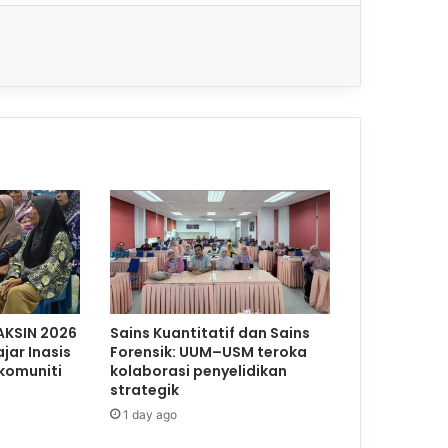
AKSIN 2026
Sains Kuantitatif dan Sains
jar Inasis
Forensik: UUM–USM teroka
komuniti
kolaborasi penyelidikan
strategik
1 day ago