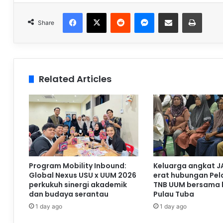
Facebook
X
Reddit
Messenger
Share via Email
Print
Share
Related Articles
Program Mobility Inbound:
Keluarga angkat J
Global Nexus USU x UUM 2026
erat hubungan Pela
perkukuh sinergi akademik
TNB UUM bersama 
dan budaya serantau
Pulau Tuba
1 day ago
1 day ago