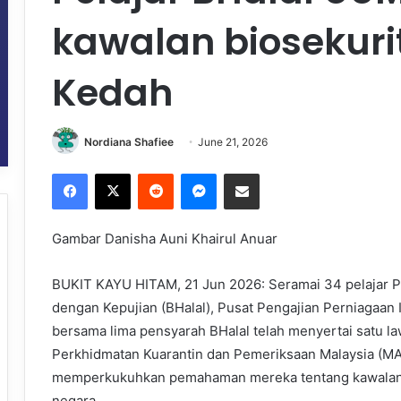
kawalan biosekurit
Kedah
Nordiana Shafiee
June 21, 2026
Facebook
X
Reddit
Messenger
Share via Email
Gambar Danisha Auni Khairul Anuar
BUKIT KAYU HITAM, 21 Jun 2026: Seramai 34 pelajar 
dengan Kepujian (BHalal), Pusat Pengajian Perniagaan I
bersama lima pensyarah BHalal telah menyertai satu l
Perkhidmatan Kuarantin dan Pemeriksaan Malaysia (MAQ
memperkukuhkan pemahaman mereka tentang kawalan bi
negara.