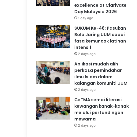
excellence at Clarivate
Day Malaysia 2026
1 day ago
SUKUM Ke-46: Pasukan
Bola Jaring UUM capai
fasa kemuncak latihan
intensif
2 days ago
Aplikasi mudah alih
perkasa pemindahan
ilmu Islam dalam
kalangan komuniti UUM
2 days ago
CeTMA semai literasi
kewangan kanak-kanak
melalui pertandingan
mewarna
2 days ago