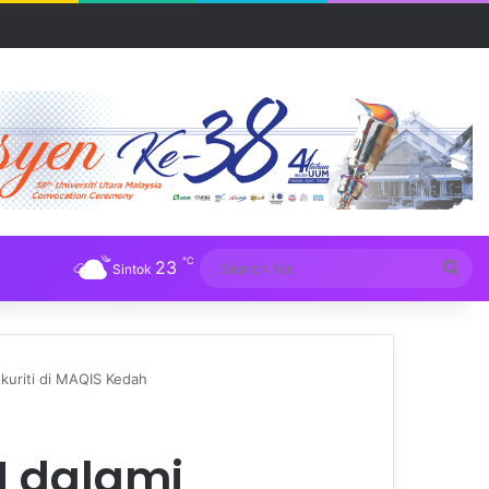
UM
℃
23
Sea
Sintok
for
kuriti di MAQIS Kedah
M dalami