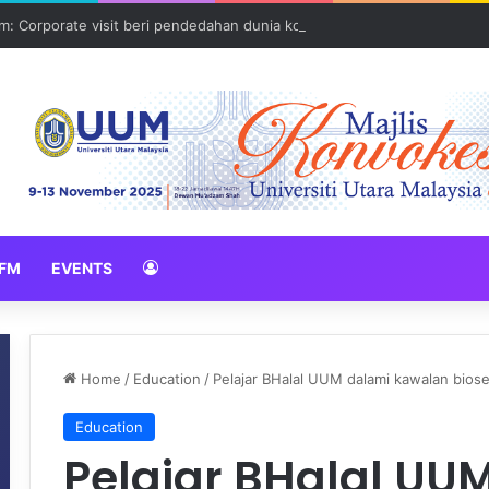
: Corporate visit beri pendedahan dunia korporat kepada PELAJAR U
FM
EVENTS
Home
/
Education
/
Pelajar BHalal UUM dalami kawalan biose
Education
Pelajar BHalal UU