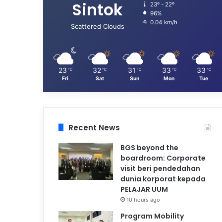
Sintok
23º - 22º
96%
0.04 km/h
Scattered Clouds
23
32
31
33
33
℃
℃
℃
℃
℃
Fri
Sat
Sun
Mon
Tue
Recent News
BGS beyond the
boardroom: Corporate
visit beri pendedahan
dunia korporat kepada
PELAJAR UUM
10 hours ago
Program Mobility