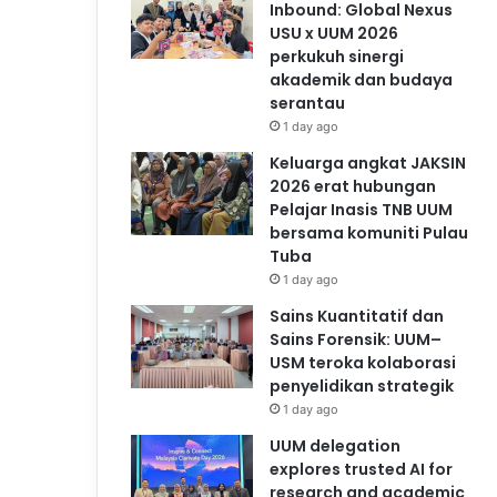
Inbound: Global Nexus
USU x UUM 2026
perkukuh sinergi
akademik dan budaya
serantau
1 day ago
Keluarga angkat JAKSIN
2026 erat hubungan
Pelajar Inasis TNB UUM
bersama komuniti Pulau
Tuba
1 day ago
Sains Kuantitatif dan
Sains Forensik: UUM–
USM teroka kolaborasi
penyelidikan strategik
1 day ago
UUM delegation
explores trusted AI for
research and academic