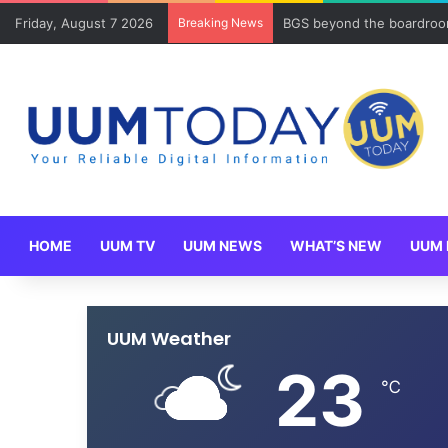
Friday, August 7 2026
Breaking News
BGS beyond the boardroom
HOME
UUM TV
UUM NEWS
WHAT’S NEW
UUM 
UUM Weather
23
℃