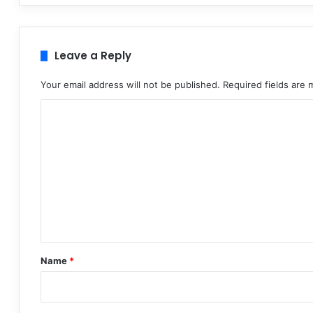
Leave a Reply
Your email address will not be published.
Required fields are
C
o
m
m
e
n
t
*
Name
*