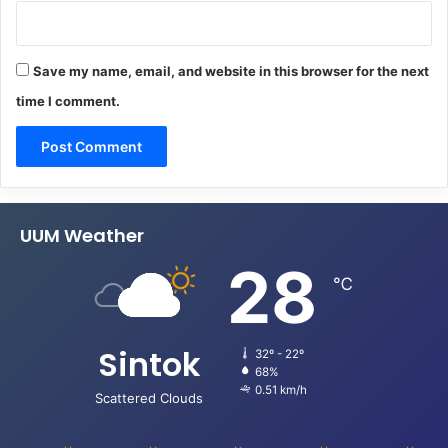
Save my name, email, and website in this browser for the next
time I comment.
UUM Weather
28
℃
Sintok
32º - 22º
68%
0.51 km/h
Scattered Clouds