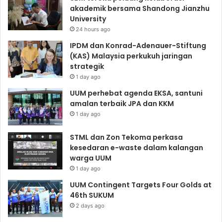
akademik bersama Shandong Jianzhu
University
24 hours ago
IPDM dan Konrad-Adenauer-Stiftung
(KAS) Malaysia perkukuh jaringan
strategik
1 day ago
UUM perhebat agenda EKSA, santuni
amalan terbaik JPA dan KKM
1 day ago
STML dan Zon Tekoma perkasa
kesedaran e-waste dalam kalangan
warga UUM
1 day ago
UUM Contingent Targets Four Golds at
46th SUKUM
2 days ago