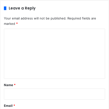
Leave a Reply
Your email address will not be published.
Required fields are
marked
*
C
o
m
m
e
n
t
*
Name
*
Email
*