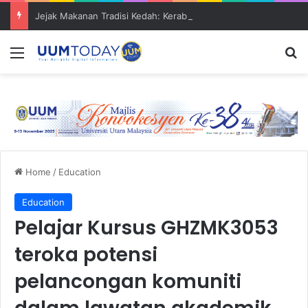
Jejak Makanan Tradisi Kedah: Kerabu Daging Mentah warisan unik Pendang
Menu
S
Home
/
Education
Education
Pelajar Kursus GHZMK3053
teroka potensi
pelancongan komuniti