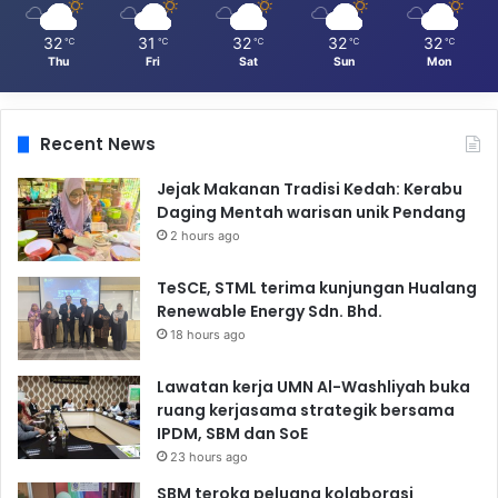
32
31
32
32
32
℃
℃
℃
℃
℃
Thu
Fri
Sat
Sun
Mon
Recent News
Jejak Makanan Tradisi Kedah: Kerabu
Daging Mentah warisan unik Pendang
2 hours ago
TeSCE, STML terima kunjungan Hualang
Renewable Energy Sdn. Bhd.
18 hours ago
Lawatan kerja UMN Al-Washliyah buka
ruang kerjasama strategik bersama
IPDM, SBM dan SoE
23 hours ago
SBM teroka peluang kolaborasi