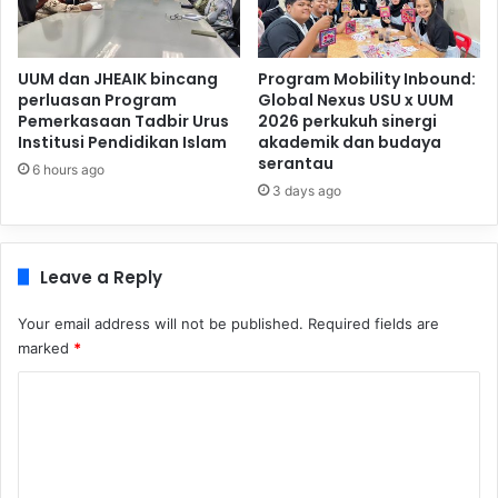
UUM dan JHEAIK bincang
Program Mobility Inbound:
perluasan Program
Global Nexus USU x UUM
Pemerkasaan Tadbir Urus
2026 perkukuh sinergi
Institusi Pendidikan Islam
akademik dan budaya
serantau
6 hours ago
3 days ago
Leave a Reply
Your email address will not be published.
Required fields are
marked
*
C
o
m
m