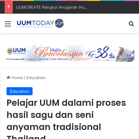
UUMCREATE Rangkul Anugerah Inovasi Harapan di Konvensyen Horizon Baharu KIK Universiti Awam 2026
Menu
S
Home
/
Education
Education
Pelajar UUM dalami proses
hasil sagu dan seni
anyaman tradisional