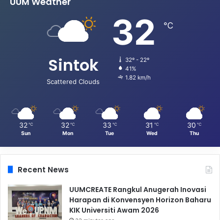
UUM Weather
32
℃
Sintok
32º - 22º
41%
1.82 km/h
Scattered Clouds
32
32
33
31
30
℃
℃
℃
℃
℃
Sun
Mon
Tue
Wed
Thu
Recent News
UUMCREATE Rangkul Anugerah Inovasi
Harapan di Konvensyen Horizon Baharu
KIK Universiti Awam 2026