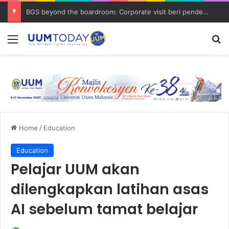
BGS beyond the boardroom: Corporate visit beri pendedahan dunia korporat kepada PELAJAR UUM
Menu
S
Home
/
Education
Education
Pelajar UUM akan
dilengkapkan latihan asas
AI sebelum tamat belajar