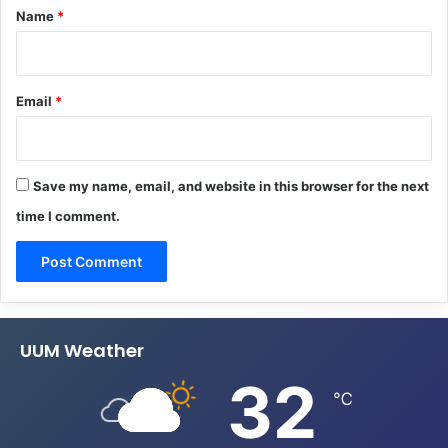
*
Name
*
Email
*
Save my name, email, and website in this browser for the next
time I comment.
UUM Weather
32
℃