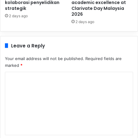
kolaborasi penyelidikan
academic excellence at
strategik
Clarivate Day Malaysia
2026
2 days ago
2 days ago
Leave a Reply
Your email address will not be published.
Required fields are
marked
*
C
o
m
m
e
n
t