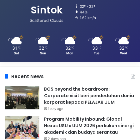
Sintok
32º - 22º
44%
1.62 km/h
Scattered Clouds
31
32
32
33
32
℃
℃
℃
℃
℃
Sat
Sun
Mon
Tue
Wed
Recent News
BGS beyond the boardroom:
Corporate visit beri pendedahan dunia
korporat kepada PELAJAR UUM
1 day ago
Program Mobility Inbound: Global
Nexus USU x UUM 2026 perkukuh sinergi
akademik dan budaya serantau
2 days ago