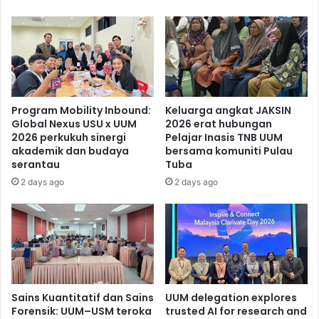
Program Mobility Inbound:
Keluarga angkat JAKSIN
Global Nexus USU x UUM
2026 erat hubungan
2026 perkukuh sinergi
Pelajar Inasis TNB UUM
akademik dan budaya
bersama komuniti Pulau
serantau
Tuba
2 days ago
2 days ago
Sains Kuantitatif dan Sains
UUM delegation explores
Forensik: UUM–USM teroka
trusted AI for research and