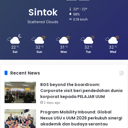
Sintok
22º - 22º
98%
0.19 km/h
Scattered Clouds
22
32
31
32
32
℃
℃
℃
℃
℃
Sat
Sun
Mon
Tue
Wed
Recent News
BGS beyond the boardroom:
Corporate visit beri pendedahan dunia
korporat kepada PELAJAR UUM
2 days ago
Program Mobility Inbound: Global
Nexus USU x UUM 2026 perkukuh sinergi
akademik dan budaya serantau