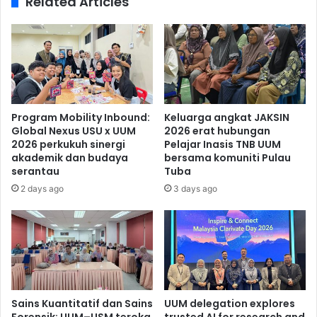
Related Articles
Program Mobility Inbound:
Keluarga angkat JAKSIN
Global Nexus USU x UUM
2026 erat hubungan
2026 perkukuh sinergi
Pelajar Inasis TNB UUM
akademik dan budaya
bersama komuniti Pulau
serantau
Tuba
2 days ago
3 days ago
Sains Kuantitatif dan Sains
UUM delegation explores
Forensik: UUM–USM teroka
trusted AI for research and