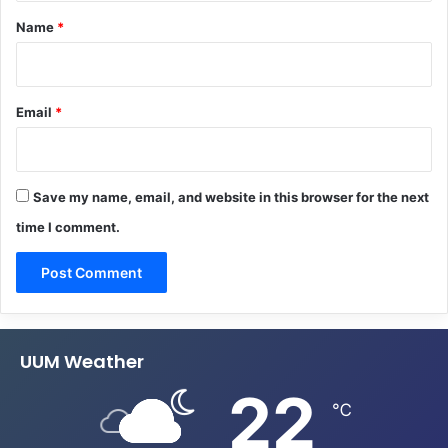
*
Name
*
Email
*
Save my name, email, and website in this browser for the next
time I comment.
UUM Weather
22
℃