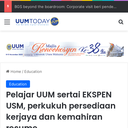
BGS beyond the boardroom: Corporate visit beri pendedahan dunia korporat kepada PELAJAR UUM
Menu
S
Home
/
Education
Education
Pelajar UUM sertai EKSPEN
USM, perkukuh persediaan
kerjaya dan kemahiran