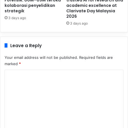
kolaborasi penyelidikan
academic excellence at
strategik
Clarivate Day Malaysia
2026
3 days ago
3 days ago
Leave a Reply
Your email address will not be published.
Required fields are
marked
*
C
o
m
m
e
n
t