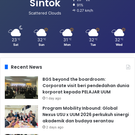
Sintok
91%
0.27 km/h
Scattered Clouds
23
32
31
32
32
℃
℃
℃
℃
℃
Sat
Sun
Mon
Tue
Wed
Recent News
BGS beyond the boardroom:
Corporate visit beri pendedahan dunia
korporat kepada PELAJAR UUM
1 day ago
Program Mobility Inbound: Global
Nexus USU x UUM 2026 perkukuh sinergi
akademik dan budaya serantau
2 days ago