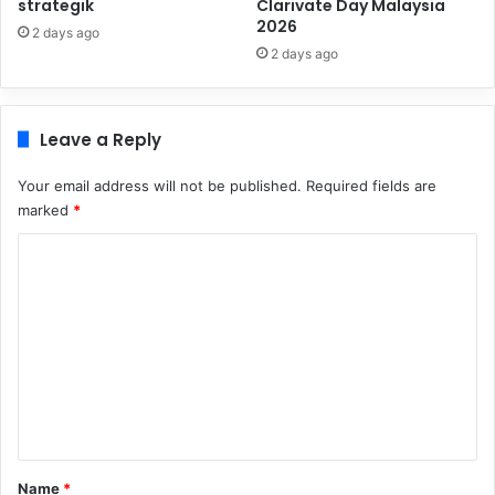
strategik
Clarivate Day Malaysia
2026
2 days ago
2 days ago
Leave a Reply
Your email address will not be published.
Required fields are
marked
*
C
o
m
m
e
n
t
*
Name
*