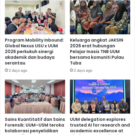
Program Mobility Inbound:
Keluarga angkat JAKSIN
Global Nexus USU x UUM
2026 erat hubungan
2026 perkukuh sinergi
Pelajar Inasis TNB UUM
akademik dan budaya
bersama komuniti Pulau
serantau
Tuba
2 days ago
2 days ago
Sains Kuantitatif dan Sains
UUM delegation explores
Forensik: UUM–USM teroka
trusted AI for research and
kolaborasi penyelidikan
academic excellence at