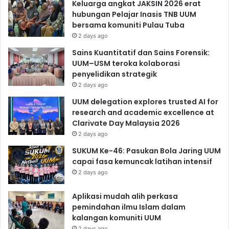
Keluarga angkat JAKSIN 2026 erat
hubungan Pelajar Inasis TNB UUM
bersama komuniti Pulau Tuba
2 days ago
Sains Kuantitatif dan Sains Forensik:
UUM–USM teroka kolaborasi
penyelidikan strategik
2 days ago
UUM delegation explores trusted AI for
research and academic excellence at
Clarivate Day Malaysia 2026
2 days ago
SUKUM Ke-46: Pasukan Bola Jaring UUM
capai fasa kemuncak latihan intensif
2 days ago
Aplikasi mudah alih perkasa
pemindahan ilmu Islam dalam
kalangan komuniti UUM
2 days ago