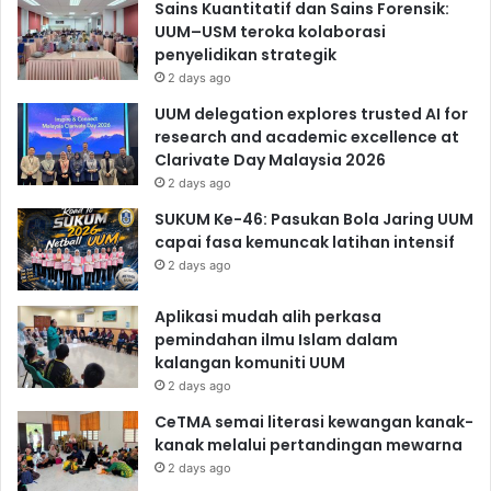
Sains Kuantitatif dan Sains Forensik:
UUM–USM teroka kolaborasi
penyelidikan strategik
2 days ago
UUM delegation explores trusted AI for
research and academic excellence at
Clarivate Day Malaysia 2026
2 days ago
SUKUM Ke-46: Pasukan Bola Jaring UUM
capai fasa kemuncak latihan intensif
2 days ago
Aplikasi mudah alih perkasa
pemindahan ilmu Islam dalam
kalangan komuniti UUM
2 days ago
CeTMA semai literasi kewangan kanak-
kanak melalui pertandingan mewarna
2 days ago