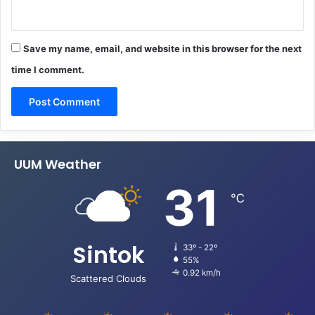
Save my name, email, and website in this browser for the next
time I comment.
UUM Weather
31
℃
Sintok
33º - 22º
55%
0.92 km/h
Scattered Clouds