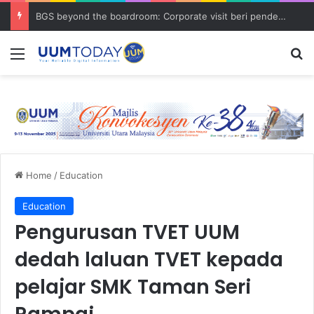
BGS beyond the boardroom: Corporate visit beri pendedahan dunia korporat kepada PELAJAR UUM
Menu
S
Home
/
Education
Education
Pengurusan TVET UUM
dedah laluan TVET kepada
pelajar SMK Taman Seri