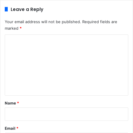
Leave a Reply
Your email address will not be published.
Required fields are
marked
*
C
o
m
m
e
n
t
*
Name
*
Email
*