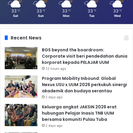
33
33
33
33
33
℃
℃
℃
℃
℃
Sat
Sun
Mon
Tue
Wed
Recent News
BGS beyond the boardroom:
Corporate visit beri pendedahan dunia
korporat kepada PELAJAR UUM
22 hours ago
Program Mobility Inbound: Global
Nexus USU x UUM 2026 perkukuh sinergi
akademik dan budaya serantau
2 days ago
Keluarga angkat JAKSIN 2026 erat
hubungan Pelajar Inasis TNB UUM
bersama komuniti Pulau Tuba
2 days ago