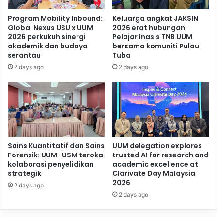
Program Mobility Inbound:
Keluarga angkat JAKSIN
Global Nexus USU x UUM
2026 erat hubungan
2026 perkukuh sinergi
Pelajar Inasis TNB UUM
akademik dan budaya
bersama komuniti Pulau
serantau
Tuba
2 days ago
2 days ago
Sains Kuantitatif dan Sains
UUM delegation explores
Forensik: UUM–USM teroka
trusted AI for research and
kolaborasi penyelidikan
academic excellence at
strategik
Clarivate Day Malaysia
2026
2 days ago
2 days ago