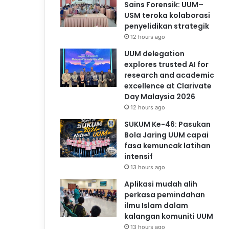
Sains Forensik: UUM–
USM teroka kolaborasi
penyelidikan strategik
12 hours ago
UUM delegation
explores trusted AI for
research and academic
excellence at Clarivate
Day Malaysia 2026
12 hours ago
SUKUM Ke-46: Pasukan
Bola Jaring UUM capai
fasa kemuncak latihan
intensif
13 hours ago
Aplikasi mudah alih
perkasa pemindahan
ilmu Islam dalam
kalangan komuniti UUM
13 hours ago