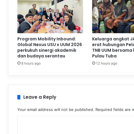
Program Mobility Inbound:
Keluarga angkat J
Global Nexus USU x UUM 2026
erat hubungan Pela
perkukuh sinergi akademik
TNB UUM bersama 
dan budaya serantau
Pulau Tuba
8 hours ago
12 hours ago
Leave a Reply
Your email address will not be published.
Required fields are
C
o