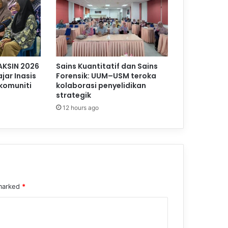
AKSIN 2026
Sains Kuantitatif dan Sains
jar Inasis
Forensik: UUM–USM teroka
komuniti
kolaborasi penyelidikan
strategik
12 hours ago
 marked
*