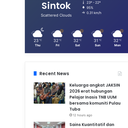
Sintok
23º - 22º
95%
0.31 km/h
Scattered Clouds
23
32
32
31
32
℃
℃
℃
℃
℃
Thu
Fri
Sat
Sun
Mon
Recent News
Keluarga angkat JAKSIN
2026 erat hubungan
Pelajar Inasis TNB UUM
bersama komuniti Pulau
Tuba
12 hours ago
Sains Kuantitatif dan