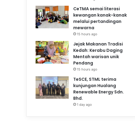
CeTMA semai literasi
kewangan kanak-kanak
melalui pertandingan
mewarna
15 hours ago
Jejak Makanan Tradisi
Kedah: Kerabu Daging
Mentah warisan unik
Pendang
15 hours ago
TeSCE, STML terima
kunjungan Hualang
Renewable Energy Sdn.
Bhd.
1 day ago