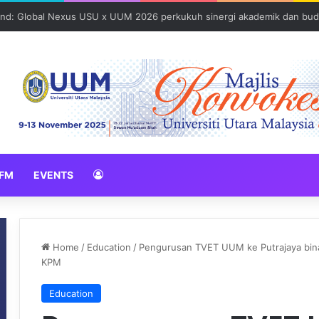
und: Global Nexus USU x UUM 2026 perkukuh sinergi akademik dan bud
FM
EVENTS
Home
/
Education
/
Pengurusan TVET UUM ke Putrajaya bina
KPM
Education