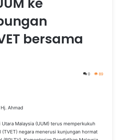
UUM ke
ubungan
 TVET bersama
0
89
i Hj. Ahmad
i Utara Malaysia (UUM) terus memperkukuh
al (TVET) negara menerusi kunjungan hormat
al (BPLTV), Kementerian Pendidikan Malaysia