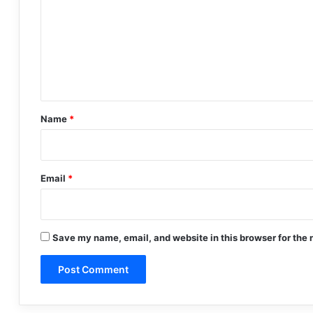
m
m
e
n
t
*
Name
*
Email
*
Save my name, email, and website in this browser for the 