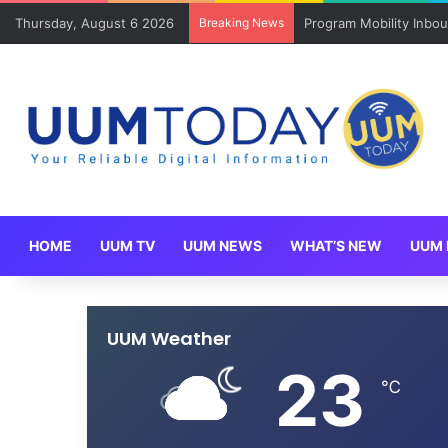
Thursday, August 6 2026
Breaking News
Program Mobility Inbo
HOME
UUM TV
UUM NEWS
WHAT’S NEW
UUM 
UUM Weather
23
℃