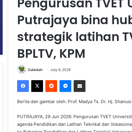
Pengurusan TVET 
Putrajaya bina h
strategik latihan
BPLTV, KPM
Zulaidah
July 6, 2026
Facebook
X
Reddit
Messenger
Share via Email
Berita dan gambar oleh: Prof. Madya Ts. Dr. Hj. Shanus
PUTRAJAYA, 29 Jun 2026: Pengurusan TVET Universit
agenda Pendidikan dan Latihan Teknikal dan Vokasion
ke Bahagian Pendidikan dan Latihan Teknikal Vokasion