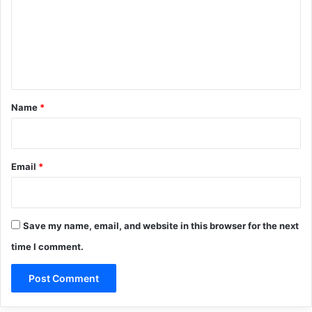
m
e
n
t
*
Name
*
Email
*
Save my name, email, and website in this browser for the next
time I comment.