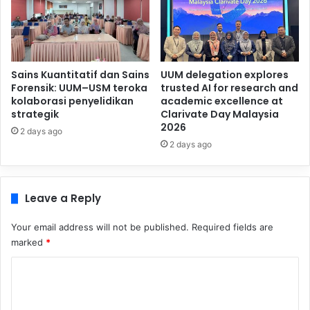
Sains Kuantitatif dan Sains
UUM delegation explores
Forensik: UUM–USM teroka
trusted AI for research and
kolaborasi penyelidikan
academic excellence at
strategik
Clarivate Day Malaysia
2026
2 days ago
2 days ago
Leave a Reply
Your email address will not be published.
Required fields are
marked
*
C
o
m