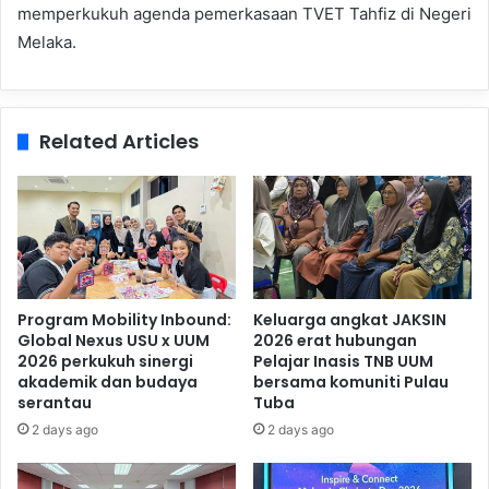
memperkukuh agenda pemerkasaan TVET Tahfiz di Negeri
Melaka.
Related Articles
Program Mobility Inbound:
Keluarga angkat JAKSIN
Global Nexus USU x UUM
2026 erat hubungan
2026 perkukuh sinergi
Pelajar Inasis TNB UUM
akademik dan budaya
bersama komuniti Pulau
serantau
Tuba
2 days ago
2 days ago