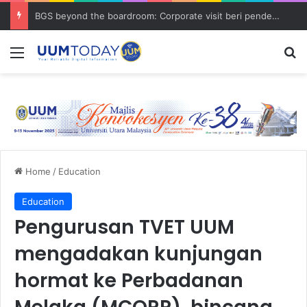
BGS beyond the boardroom: Corporate visit beri pendedahan dunia korporat kepada PELAJAR UUM
Menu
S
Home
/
Education
Education
Pengurusan TVET UUM
mengadakan kunjungan
hormat ke Perbadanan