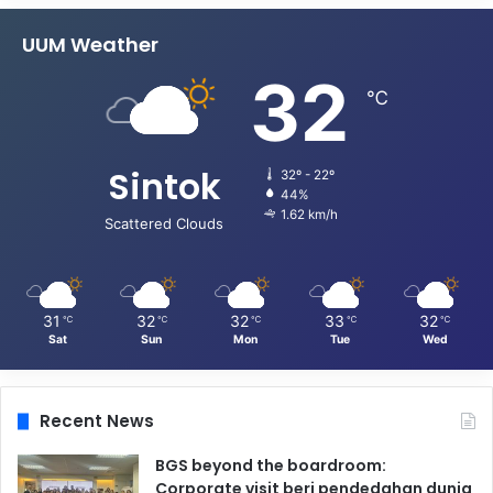
UUM Weather
32
℃
Sintok
32º - 22º
44%
1.62 km/h
Scattered Clouds
31
32
32
33
32
℃
℃
℃
℃
℃
Sat
Sun
Mon
Tue
Wed
Recent News
BGS beyond the boardroom:
Corporate visit beri pendedahan dunia