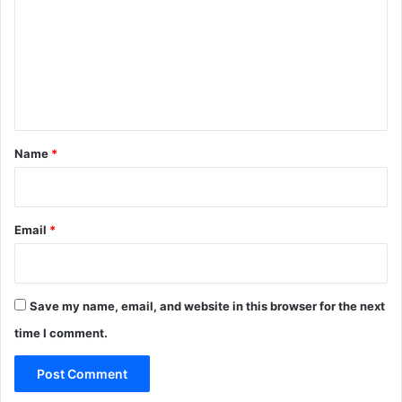
m
m
e
n
t
*
Name
*
Email
*
Save my name, email, and website in this browser for the next
time I comment.