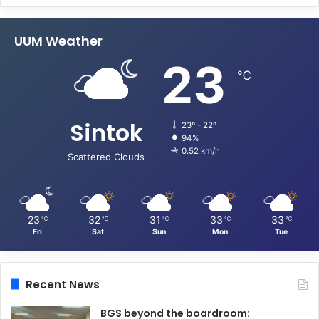
UUM Weather
23
℃
Sintok
23º - 22º
94%
0.52 km/h
Scattered Clouds
23
32
31
33
33
℃
℃
℃
℃
℃
Fri
Sat
Sun
Mon
Tue
Recent News
BGS beyond the boardroom: