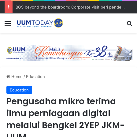
BGS beyond the boardroom: Corporate visit beri pendedahan dunia korporat kepada PELAJAR UUM
Menu
S
Home
/
Education
Education
Pengusaha mikro terima
ilmu perniagaan digital
melalui Bengkel 2YEP JKM-