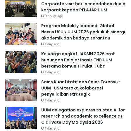
Corporate visit beri pendedahan dunia
korporat kepada PELAJAR UUM
8 hours ago
Program Mobility Inbound: Global
Nexus USU x UUM 2026 perkukuh sinergi
akademik dan budaya serantau
1 day ago
Keluarga angkat JAKSIN 2026 erat
hubungan Pelajar Inasis TNB UUM
bersama komuniti Pulau Tuba
1 day ago
Sains Kuantitatif dan Sains Forensik:
UUM–USM teroka kolaborasi
penyelidikan strategik
1 day ago
UUM delegation explores trusted AI for
research and academic excellence at
Clarivate Day Malaysia 2026
1 day ago