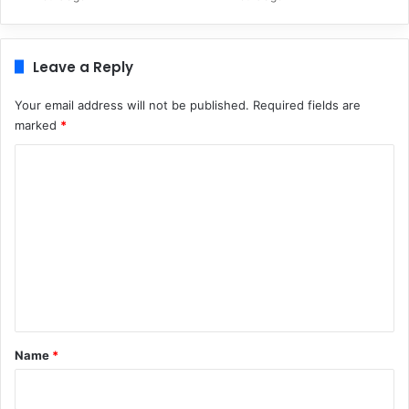
Leave a Reply
Your email address will not be published.
Required fields are
marked
*
C
o
m
m
e
n
t
*
Name
*