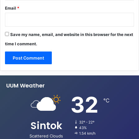
Email
*
Save my name, email, and website in this browser for the next
time I comment.
UUM Weather
32
℃
Sintok
32º - 22º
43%
1.54 km/h
Scattered Clouds