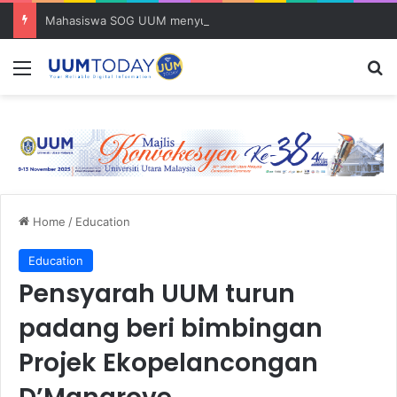
Mahasiswa SOG UUM menyulam kasih bersama komuniti orang asli
Menu
S
Home
/
Education
Education
Pensyarah UUM turun
padang beri bimbingan
Projek Ekopelancongan