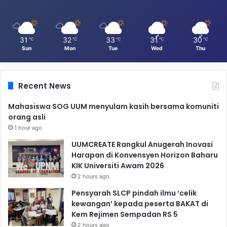
31
32
33
31
30
℃
℃
℃
℃
℃
Sun
Mon
Tue
Wed
Thu
Recent News
Mahasiswa SOG UUM menyulam kasih bersama komuniti
orang asli
1 hour ago
UUMCREATE Rangkul Anugerah Inovasi
Harapan di Konvensyen Horizon Baharu
KIK Universiti Awam 2026
2 hours ago
Pensyarah SLCP pindah ilmu ‘celik
kewangan’ kepada peserta BAKAT di
Kem Rejimen Sempadan RS 5
2 hours ago