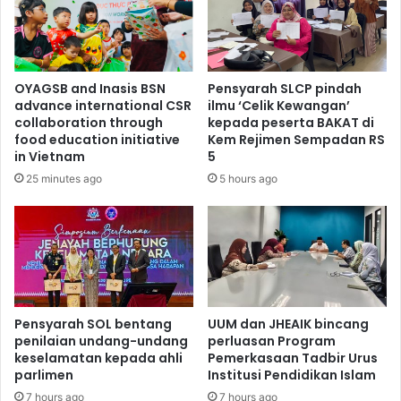
OYAGSB and Inasis BSN
Pensyarah SLCP pindah
advance international CSR
ilmu ‘Celik Kewangan’
collaboration through
kepada peserta BAKAT di
food education initiative
Kem Rejimen Sempadan RS
in Vietnam
5
25 minutes ago
5 hours ago
Pensyarah SOL bentang
UUM dan JHEAIK bincang
penilaian undang-undang
perluasan Program
keselamatan kepada ahli
Pemerkasaan Tadbir Urus
parlimen
Institusi Pendidikan Islam
7 hours ago
7 hours ago