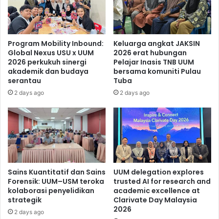
Program Mobility Inbound:
Keluarga angkat JAKSIN
Global Nexus USU x UUM
2026 erat hubungan
2026 perkukuh sinergi
Pelajar Inasis TNB UUM
akademik dan budaya
bersama komuniti Pulau
serantau
Tuba
2 days ago
2 days ago
Sains Kuantitatif dan Sains
UUM delegation explores
Forensik: UUM–USM teroka
trusted AI for research and
kolaborasi penyelidikan
academic excellence at
strategik
Clarivate Day Malaysia
2026
2 days ago