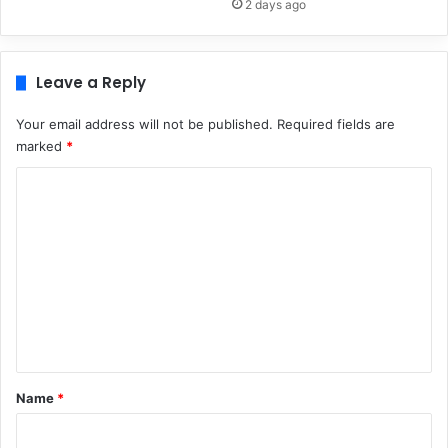
2 days ago
Leave a Reply
Your email address will not be published.
Required fields are
marked
*
C
o
m
m
e
n
t
*
Name
*