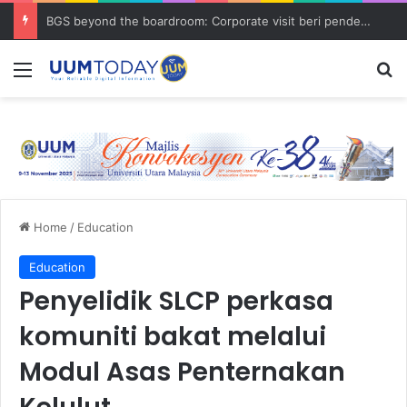
BGS beyond the boardroom: Corporate visit beri pendedahan dunia korporat kepada PELAJAR UUM
Menu
S
Home
/
Education
Education
Penyelidik SLCP perkasa
komuniti bakat melalui
Modul Asas Penternakan