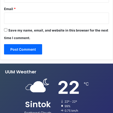
Email
*
Save my name, email, and website in this browser for the next
time I comment.
UUM Weather
22
℃
Sintok
22º - 22º
99%
0.75 km/h
Scattered Clouds