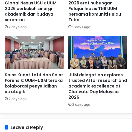
Global Nexus USU x UUM
2026 erat hubungan
2026 perkukuh sinergi
Pelajar Inasis TNB UUM
akademik dan budaya
bersama komuniti Pulau
serantau
Tuba
2 days ago
2 days ago
Sains Kuantitatif dan Sains
UUM delegation explores
Forensik: UUM–USM teroka
trusted AI for research and
kolaborasi penyelidikan
academic excellence at
strategik
Clarivate Day Malaysia
2026
2 days ago
2 days ago
Leave a Reply