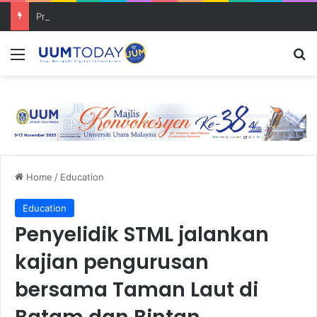
Program Mobility Inbound: Global Nexus USU x UUM 2026 perkukuh sinergi akademik dan budaya serantau
Menu
S
Home
/
Education
Education
Penyelidik STML jalankan
kajian pengurusan
bersama Taman Laut di