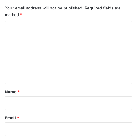
Your email address will not be published.
Required fields are
marked
*
C
o
m
m
e
n
t
*
Name
*
Email
*