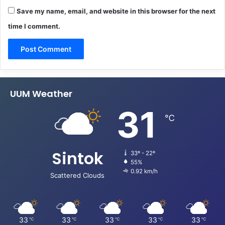
Save my name, email, and website in this browser for the next
time I comment.
UUM Weather
31
℃
Sintok
33º - 22º
55%
0.92 km/h
Scattered Clouds
33
33
33
33
33
℃
℃
℃
℃
℃