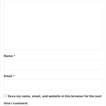
C
o
m
m
e
n
t
*
Name
*
Email
*
Save my name, email, and website in this browser for the next
time I comment.