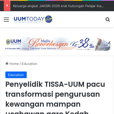
Keluarga angkat JAKSIN 2026 erat hubungan Pelajar Inasis TNB UUM bersama komuniti Pulau Tuba
Menu
S
Home
/
Education
Education
Penyelidik TISSA-UUM pacu
transformasi pengurusan
kewangan mampan