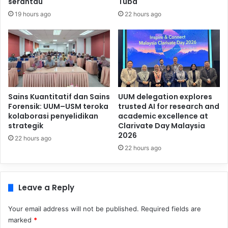
serantau
Tuba
19 hours ago
22 hours ago
Sains Kuantitatif dan Sains
UUM delegation explores
Forensik: UUM–USM teroka
trusted AI for research and
kolaborasi penyelidikan
academic excellence at
strategik
Clarivate Day Malaysia
2026
22 hours ago
22 hours ago
Leave a Reply
Your email address will not be published.
Required fields are
marked
*