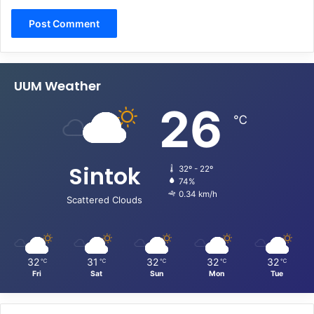
UUM Weather
26
℃
Sintok
32º - 22º
74%
0.34 km/h
Scattered Clouds
32
31
32
32
32
℃
℃
℃
℃
℃
Fri
Sat
Sun
Mon
Tue