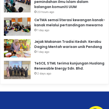
pemindahan ilmu Islam dalam
kalangan komuniti UUM
23 hours ago
CeTMA semai literasi kewangan kanak-
kanak melalui pertandingan mewarna
1 day ago
Jejak Makanan Tradisi Kedah: Kerabu
Daging Mentah warisan unik Pendang
1 day ago
TeSCE, STML terima kunjungan Hualang
Renewable Energy Sdn. Bhd.
2 days ago