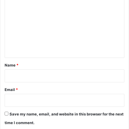
C
o
m
m
e
n
t
*
Name
*
Email
*
Save my name, email, and website in this browser for the next
time I comment.