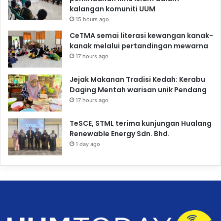
kalangan komuniti UUM
15 hours ago
CeTMA semai literasi kewangan kanak-
kanak melalui pertandingan mewarna
17 hours ago
Jejak Makanan Tradisi Kedah: Kerabu
Daging Mentah warisan unik Pendang
17 hours ago
TeSCE, STML terima kunjungan Hualang
Renewable Energy Sdn. Bhd.
1 day ago