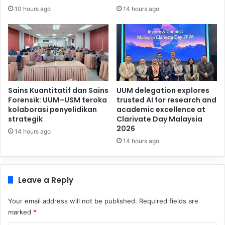
10 hours ago
14 hours ago
Sains Kuantitatif dan Sains
UUM delegation explores
Forensik: UUM–USM teroka
trusted AI for research and
kolaborasi penyelidikan
academic excellence at
strategik
Clarivate Day Malaysia
2026
14 hours ago
14 hours ago
Leave a Reply
Your email address will not be published.
Required fields are
marked
*