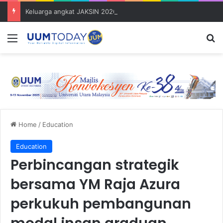
Keluarga angkat JAKSIN 2026 erat hubungan Pelajar Inasis TNB UUM bersama komuniti Pulau Tuba
Menu
S
Home
/
Education
Education
Perbincangan strategik
bersama YM Raja Azura
perkukuh pembangunan