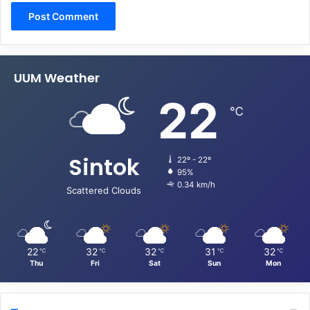
UUM Weather
22
℃
Sintok
22º - 22º
95%
0.34 km/h
Scattered Clouds
22
32
32
31
32
℃
℃
℃
℃
℃
Thu
Fri
Sat
Sun
Mon