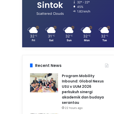
Sintok
32º - 22º
45%
1.83 km/h
Scattered Clouds
32
31
32
32
32
℃
℃
℃
℃
℃
Fri
Sat
Sun
Mon
Tue
Recent News
Program Mobility
Inbound: Global Nexus
USU x UUM 2026
perkukuh sinergi
akademik dan budaya
serantau
22 hours ago