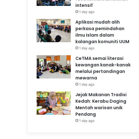
intensif
1 day ago
Aplikasi mudah alih
perkasa pemindahan
ilmu Islam dalam
kalangan komuniti UUM
1 day ago
CeTMA semai literasi
kewangan kanak-kanak
melalui pertandingan
mewarna
1 day ago
Jejak Makanan Tradisi
Kedah: Kerabu Daging
Mentah warisan unik
Pendang
1 day ago