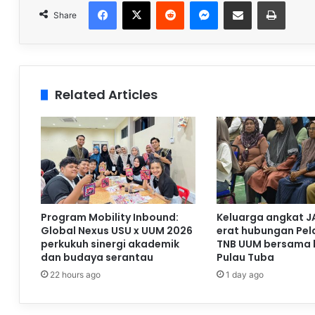
Facebook
X
Reddit
Messenger
Share via Email
Print
Share
Related Articles
Program Mobility Inbound:
Keluarga angkat J
Global Nexus USU x UUM 2026
erat hubungan Pela
perkukuh sinergi akademik
TNB UUM bersama 
dan budaya serantau
Pulau Tuba
22 hours ago
1 day ago