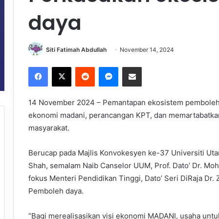
daya
Siti Fatimah Abdullah
November 14, 2024
Facebook
X
Reddit
Messenger
Share via Email
14 November 2024 – Pemantapan ekosistem pemboleh d
ekonomi madani, perancangan KPT, dan memartabatkan k
masyarakat.
Berucap pada Majlis Konvokesyen ke-37 Universiti Uta
Shah, semalam Naib Canselor UUM, Prof. Dato’ Dr. Mo
fokus Menteri Pendidikan Tinggi, Dato’ Seri DiRaja Dr
Pemboleh daya.
“Bagi merealisasikan visi ekonomi MADANI, usaha un