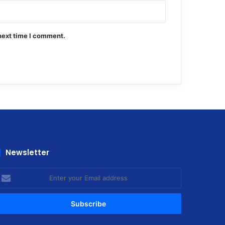
next time I comment.
Newsletter
nter
our
mail
ddress