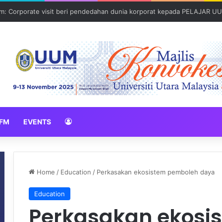
: Corporate visit beri pendedahan dunia korporat kepada PELAJAR U
FM
EVENTS
Home
/
Education
/
Perkasakan ekosistem pemboleh daya
Education
Perkasakan ekosi