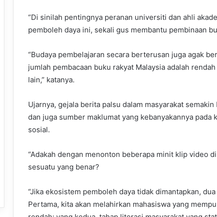
“Di sinilah pentingnya peranan universiti dan ahli a
pemboleh daya ini, sekali gus membantu pembinaan b
“Budaya pembelajaran secara berterusan juga agak be
jumlah pembacaan buku rakyat Malaysia adalah renda
lain,” katanya.
Ujarnya, gejala berita palsu dalam masyarakat semakin 
dan juga sumber maklumat yang kebanyakannya pada ket
sosial.
“Adakah dengan menonton beberapa minit klip video di
sesuatu yang benar?
“Jika ekosistem pemboleh daya tidak dimantapkan, du
Pertama, kita akan melahirkan mahasiswa yang mempun
rendah; yang kedua, tahap literasi masyarakat yang stat