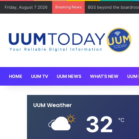
Friday, August 7 2026
Breaking News
BGS beyond the boardroom
HOME
UUM TV
UUM NEWS
WHAT’S NEW
UUM 
UUM Weather
32
℃