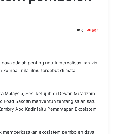
0
504
aya adalah penting untuk merealisasikan visi
embali nilai ilmu tersebut di mata
ra Malaysia, Sesi ketujuh di Dewan Mu’adzam
hd Foad Sakdan menyentuh tentang salah satu
. Zambry Abd Kadir iaitu Pemantapan Ekosistem
tuk memperkasakan ekosistem pemboleh daya