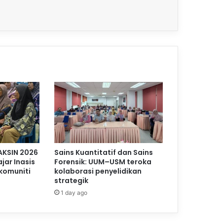
AKSIN 2026
Sains Kuantitatif dan Sains
jar Inasis
Forensik: UUM–USM teroka
komuniti
kolaborasi penyelidikan
strategik
1 day ago