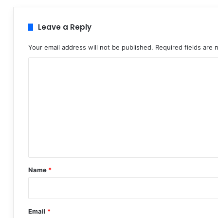
Leave a Reply
Your email address will not be published.
Required fields are
C
o
m
m
e
n
t
*
Name
*
Email
*