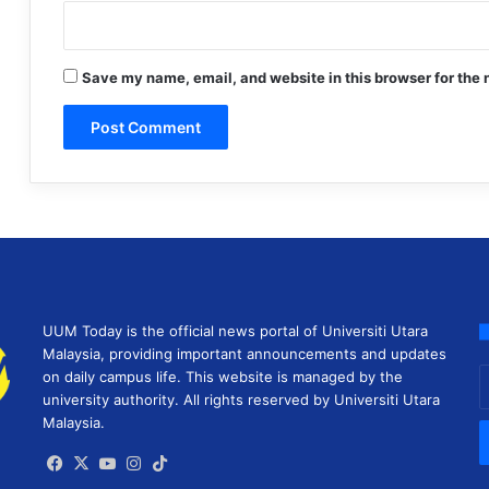
Save my name, email, and website in this browser for the 
UUM Today is the official news portal of Universiti Utara
Malaysia, providing important announcements and updates
E
on daily campus life. This website is managed by the
y
university authority. All rights reserved by Universiti Utara
E
Malaysia.
a
Facebook
X
YouTube
Instagram
TikTok