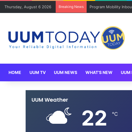
Thursday, August 6 2026
Breaking News
Program Mobility Inbo
HOME
UUM TV
UUM NEWS
WHAT’S NEW
UUM 
UUM Weather
22
℃