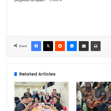
Facebook
X
Reddit
Messenger
Share via Email
Print
Share
Related Articles