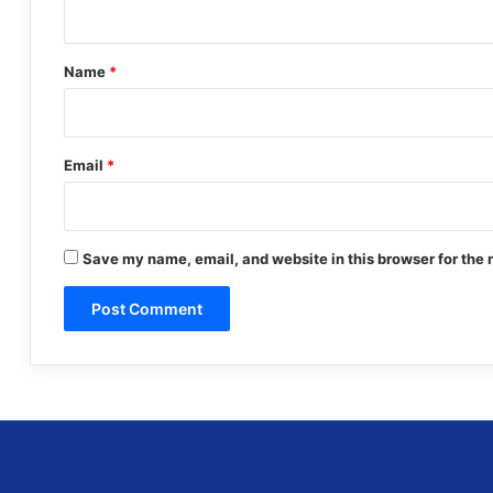
t
*
Name
*
Email
*
Save my name, email, and website in this browser for the 