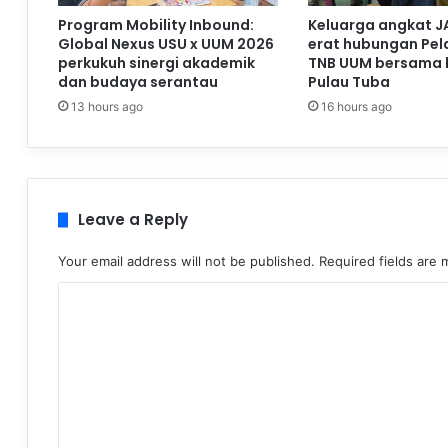
Program Mobility Inbound:
Keluarga angkat J
Global Nexus USU x UUM 2026
erat hubungan Pela
perkukuh sinergi akademik
TNB UUM bersama 
dan budaya serantau
Pulau Tuba
13 hours ago
16 hours ago
Leave a Reply
Your email address will not be published.
Required fields are
C
o
m
m
e
n