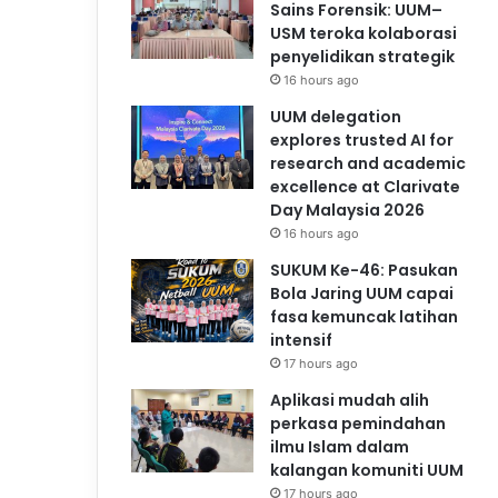
Sains Forensik: UUM–
USM teroka kolaborasi
penyelidikan strategik
16 hours ago
UUM delegation
explores trusted AI for
research and academic
excellence at Clarivate
Day Malaysia 2026
16 hours ago
SUKUM Ke-46: Pasukan
Bola Jaring UUM capai
fasa kemuncak latihan
intensif
17 hours ago
Aplikasi mudah alih
perkasa pemindahan
ilmu Islam dalam
kalangan komuniti UUM
17 hours ago