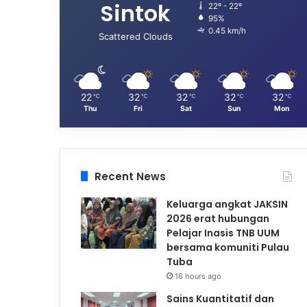
Sintok
22º - 22º
95%
0.45 km/h
Scattered Clouds
22
32
32
32
32
℃
℃
℃
℃
℃
Thu
Fri
Sat
Sun
Mon
Recent News
Keluarga angkat JAKSIN
2026 erat hubungan
Pelajar Inasis TNB UUM
bersama komuniti Pulau
Tuba
16 hours ago
Sains Kuantitatif dan