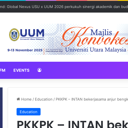
und: Global Nexus USU x UUM 2026 perkukuh sinergi akademik dan bud
FM
EVENTS
Home
/
Education
/
PKKPK – INTAN bekerjasama anjur bengk
Education
PKKPK – INTAN be