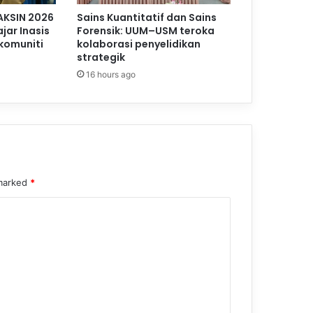
AKSIN 2026
Sains Kuantitatif dan Sains
jar Inasis
Forensik: UUM–USM teroka
komuniti
kolaborasi penyelidikan
strategik
16 hours ago
 marked
*