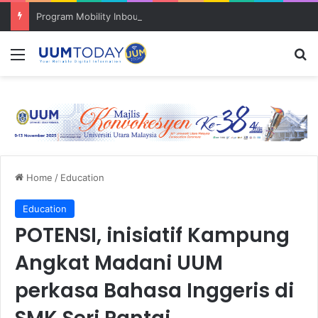
Program Mobility Inbound: Global Nexus USU x UUM 2026 perkukuh sinergi akademik dan budaya serantau
Menu
S
Home
/
Education
Education
POTENSI, inisiatif Kampung
Angkat Madani UUM
perkasa Bahasa Inggeris di