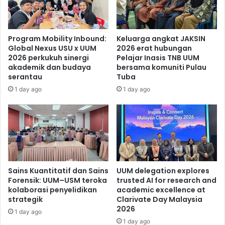
Program Mobility Inbound:
Keluarga angkat JAKSIN
Global Nexus USU x UUM
2026 erat hubungan
2026 perkukuh sinergi
Pelajar Inasis TNB UUM
akademik dan budaya
bersama komuniti Pulau
serantau
Tuba
1 day ago
1 day ago
Sains Kuantitatif dan Sains
UUM delegation explores
Forensik: UUM–USM teroka
trusted AI for research and
kolaborasi penyelidikan
academic excellence at
strategik
Clarivate Day Malaysia
2026
1 day ago
1 day ago