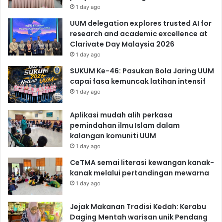
1 day ago
UUM delegation explores trusted AI for
research and academic excellence at
Clarivate Day Malaysia 2026
1 day ago
SUKUM Ke-46: Pasukan Bola Jaring UUM
capai fasa kemuncak latihan intensif
1 day ago
Aplikasi mudah alih perkasa
pemindahan ilmu Islam dalam
kalangan komuniti UUM
1 day ago
CeTMA semai literasi kewangan kanak-
kanak melalui pertandingan mewarna
1 day ago
Jejak Makanan Tradisi Kedah: Kerabu
Daging Mentah warisan unik Pendang