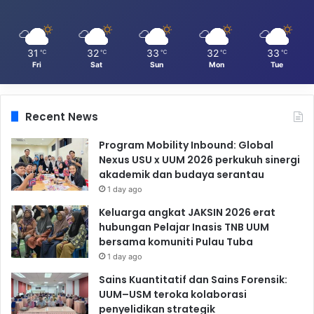
31
32
33
32
33
℃
℃
℃
℃
℃
Fri
Sat
Sun
Mon
Tue
Recent News
Program Mobility Inbound: Global
Nexus USU x UUM 2026 perkukuh sinergi
akademik dan budaya serantau
1 day ago
Keluarga angkat JAKSIN 2026 erat
hubungan Pelajar Inasis TNB UUM
bersama komuniti Pulau Tuba
1 day ago
Sains Kuantitatif dan Sains Forensik:
UUM–USM teroka kolaborasi
penyelidikan strategik