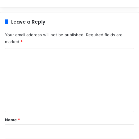
Leave a Reply
Your email address will not be published.
Required fields are
marked
*
C
o
m
m
e
n
t
*
Name
*