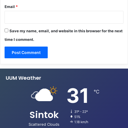
Email
*
Save my name, email, and website in this browser for the next
time I comment.
UUM Weather
31
℃
Sintok
31º - 22º
51%
1.18 km/h
Scattered Clouds