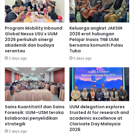
Program Mobility Inbound:
Keluarga angkat JAKSIN
Global Nexus USU x UUM
2026 erat hubungan
2026 perkukuh sinergi
Pelajar Inasis TNB UUM
akademik dan budaya
bersama komuniti Pulau
serantau
Tuba
2 days ago
2 days ago
Sains Kuantitatif dan Sains
UUM delegation explores
Forensik: UUM–USM teroka
trusted AI for research and
kolaborasi penyelidikan
academic excellence at
strategik
Clarivate Day Malaysia
2026
2 days ago