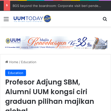
BGS beyond the boardroom: Corporate visit beri pendedahan dunia korporat kepada PELAJAR UUM
Menu
S
Home
/
Education
Education
Profesor Adjung SBM,
Alumni UUM kongsi ciri
graduan pilihan majikan