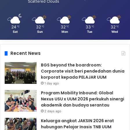
Scattered Clouds
24
32
32
33
32
℃
℃
℃
℃
℃
Sat
Sun
Mon
Tue
Wed
Recent News
BGS beyond the boardroom:
Corporate visit beri pendedahan dunia
korporat kepada PELAJAR UUM
1 day ago
Program Mobility Inbound: Global
Nexus USU x UUM 2026 perkukuh sinergi
akademik dan budaya serantau
2 days ago
Keluarga angkat JAKSIN 2026 erat
hubungan Pelajar Inasis TNB UUM