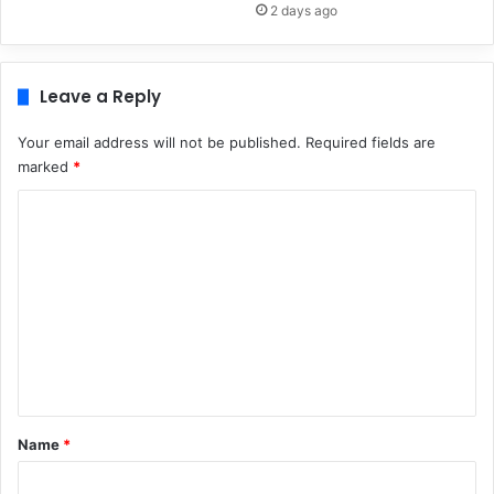
2 days ago
Leave a Reply
Your email address will not be published.
Required fields are
marked
*
C
o
m
m
e
n
t
*
Name
*