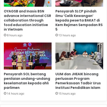
OYAGSB and Inasis BSN
Pensyarah SLCP pindah
advance international CSR
ilmu ‘Celik Kewangan’
collaboration through
kepada peserta BAKAT di
food education initiative
Kem Rejimen Sempadan RS
in Vietnam
5
8 hours ago
13 hours ago
Pensyarah SOL bentang
UUM dan JHEAIK bincang
penilaian undang-undang
perluasan Program
keselamatan kepada ahli
Pemerkasaan Tadbir Urus
parlimen
Institusi Pendidikan Islam
14 hours ago
15 hours ago