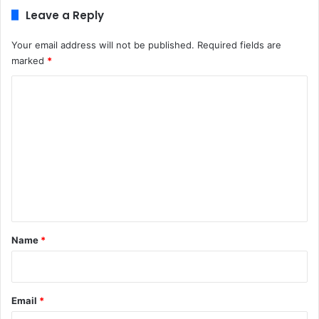
Leave a Reply
Your email address will not be published.
Required fields are
marked
*
C
o
m
m
e
n
t
*
Name
*
Email
*