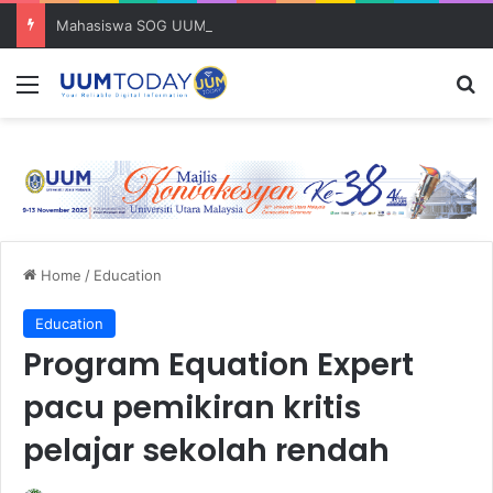
Mahasiswa SOG UUM menyulam kasih bersama komuniti orang asli
Menu
S
Home
/
Education
Education
Program Equation Expert
pacu pemikiran kritis
pelajar sekolah rendah