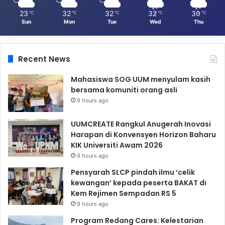
23
32
32
32
30
℃
℃
℃
℃
℃
Sun
Mon
Tue
Wed
Thu
Recent News
Mahasiswa SOG UUM menyulam kasih
bersama komuniti orang asli
9 hours ago
UUMCREATE Rangkul Anugerah Inovasi
Harapan di Konvensyen Horizon Baharu
KIK Universiti Awam 2026
9 hours ago
Pensyarah SLCP pindah ilmu ‘celik
kewangan’ kepada peserta BAKAT di
Kem Rejimen Sempadan RS 5
9 hours ago
Program Redang Cares: Kelestarian