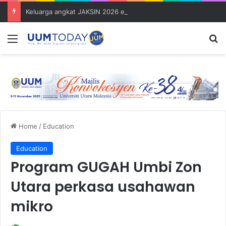
Keluarga angkat JAKSIN 2026 erat hubungan Pelajar Inasis TNB UUM bersama komuniti Pulau Tuba
Menu
S
Home
/
Education
Education
Program GUGAH Umbi Zon
Utara perkasa usahawan
mikro