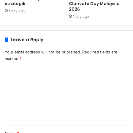
strategik
Clarivate Day Malaysia
2026
1 day ago
1 day ago
Leave a Reply
Your email address will not be published.
Required fields are
marked
*
C
o
m
m
e
n
t
*