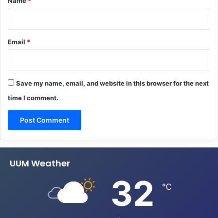
Name
*
Email
*
Save my name, email, and website in this browser for the next
time I comment.
UUM Weather
32
℃