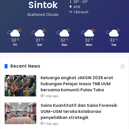
Sintok
32º - 22º
45%
1.83 km/h
Scattered Clouds
32
31
32
32
32
℃
℃
℃
℃
℃
Fri
Sat
Sun
Mon
Tue
Recent News
Keluarga angkat JAKSIN 2026 erat
hubungan Pelajar Inasis TNB UUM
bersama komuniti Pulau Tuba
1 day ago
Sains Kuantitatif dan Sains Forensik:
UUM–USM teroka kolaborasi
penyelidikan strategik
1 day ago