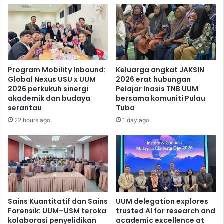
Program Mobility Inbound:
Keluarga angkat JAKSIN
Global Nexus USU x UUM
2026 erat hubungan
2026 perkukuh sinergi
Pelajar Inasis TNB UUM
akademik dan budaya
bersama komuniti Pulau
serantau
Tuba
22 hours ago
1 day ago
Sains Kuantitatif dan Sains
UUM delegation explores
Forensik: UUM–USM teroka
trusted AI for research and
kolaborasi penyelidikan
academic excellence at