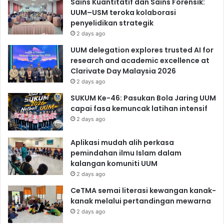
Sains Kuantitatif dan Sains Forensik:
UUM–USM teroka kolaborasi
penyelidikan strategik
2 days ago
UUM delegation explores trusted AI for
research and academic excellence at
Clarivate Day Malaysia 2026
2 days ago
SUKUM Ke-46: Pasukan Bola Jaring UUM
capai fasa kemuncak latihan intensif
2 days ago
Aplikasi mudah alih perkasa
pemindahan ilmu Islam dalam
kalangan komuniti UUM
2 days ago
CeTMA semai literasi kewangan kanak-
kanak melalui pertandingan mewarna
2 days ago