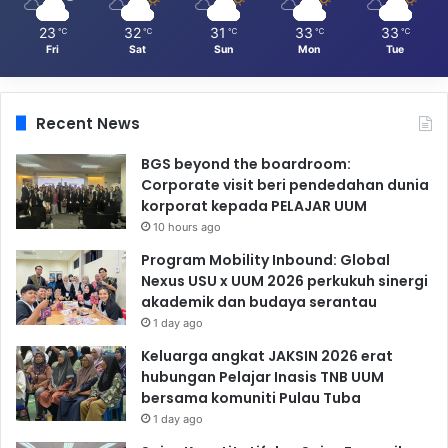
23
32
31
33
33
℃
℃
℃
℃
℃
Fri
Sat
Sun
Mon
Tue
Recent News
BGS beyond the boardroom:
Corporate visit beri pendedahan dunia
korporat kepada PELAJAR UUM
10 hours ago
Program Mobility Inbound: Global
Nexus USU x UUM 2026 perkukuh sinergi
akademik dan budaya serantau
1 day ago
Keluarga angkat JAKSIN 2026 erat
hubungan Pelajar Inasis TNB UUM
bersama komuniti Pulau Tuba
1 day ago