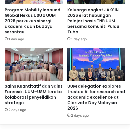
Program Mobility Inbound:
Keluarga angkat JAKSIN
Global Nexus USU x UUM
2026 erat hubungan
2026 perkukuh sinergi
Pelajar Inasis TNB UUM
akademik dan budaya
bersama komuniti Pulau
serantau
Tuba
1 day ago
1 day ago
Sains Kuantitatif dan Sains
UUM delegation explores
Forensik: UUM–USM teroka
trusted AI for research and
kolaborasi penyelidikan
academic excellence at
strategik
Clarivate Day Malaysia
2026
2 days ago
2 days ago