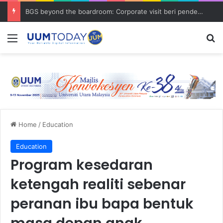
BGS beyond the boardroom: Corporate visit beri pendedahan dunia korporat kepada PELAJAR UUM
Menu
S
Home
/
Education
Education
Program kesedaran
ketengah realiti sebenar
peranan ibu bapa bentuk