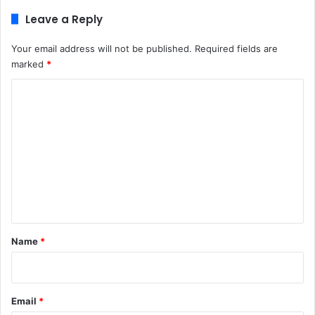
Leave a Reply
Your email address will not be published.
Required fields are
marked
*
C
o
m
m
e
n
t
*
Name
*
Email
*