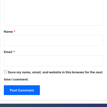
m
e
n
t
*
Name
*
Email
*
Save my name, email, and website in this browser for the next
time I comment.