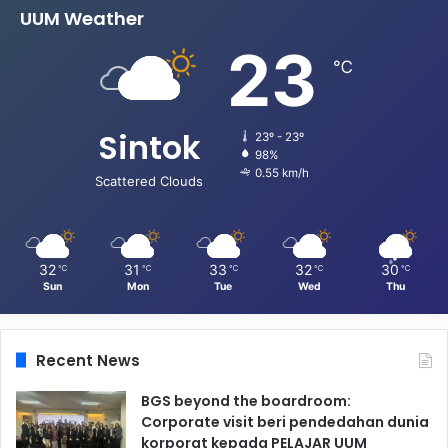
UUM Weather
23
℃
Sintok
23º - 23º
98%
0.55 km/h
Scattered Clouds
32
31
33
32
30
℃
℃
℃
℃
℃
Sun
Mon
Tue
Wed
Thu
Recent News
BGS beyond the boardroom:
Corporate visit beri pendedahan dunia
korporat kepada PELAJAR UUM