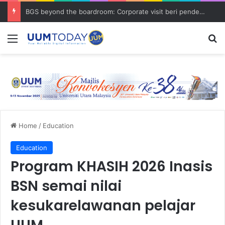
BGS beyond the boardroom: Corporate visit beri pendedahan dunia korporat kepada PELAJAR UUM
Menu
S
Home
/
Education
Education
Program KHASIH 2026 Inasis
BSN semai nilai
kesukarelawanan pelajar