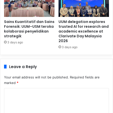
Sains Kuantitatif dan Sains
UUM delegation explores
Forensik: UUM–USM teroka
trusted AI for research and
kolaborasi penyelidikan
academic excellence at
strategik
Clarivate Day Malaysia
2026
3 days ago
3 days ago
Leave a Reply
Your email address will not be published.
Required fields are
marked
*
C
o
m