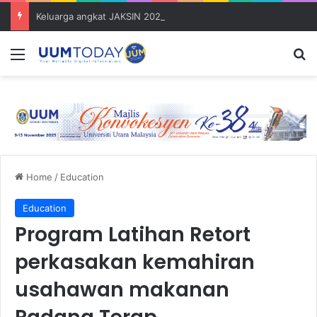
Keluarga angkat JAKSIN 2026 erat hubungan Pelajar Inasis TNB UUM bersama komuniti Pulau Tuba
Menu
S
Home
/
Education
Education
Program Latihan Retort
perkasakan kemahiran
usahawan makanan