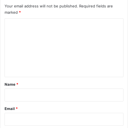
Your email address will not be published.
Required fields are
marked
*
C
o
m
m
e
n
t
*
Name
*
Email
*