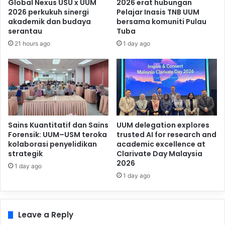
Global Nexus USU x UUM
2026 erat hubungan
2026 perkukuh sinergi
Pelajar Inasis TNB UUM
akademik dan budaya
bersama komuniti Pulau
serantau
Tuba
21 hours ago
1 day ago
Sains Kuantitatif dan Sains
UUM delegation explores
Forensik: UUM–USM teroka
trusted AI for research and
kolaborasi penyelidikan
academic excellence at
strategik
Clarivate Day Malaysia
2026
1 day ago
1 day ago
Leave a Reply