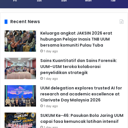
Fri
Sat
Sun
Mon
Tue
Recent News
Keluarga angkat JAKSIN 2026 erat
hubungan Pelajar Inasis TNB UUM
bersama komuniti Pulau Tuba
1 day ago
Sains Kuantitatif dan Sains Forensik:
UUM–USM teroka kolaborasi
penyelidikan strategik
1 day ago
UUM delegation explores trusted AI for
research and academic excellence at
Clarivate Day Malaysia 2026
1 day ago
SUKUM Ke-46: Pasukan Bola Jaring UUM
capai fasa kemuncak latihan intensif
1 day ago