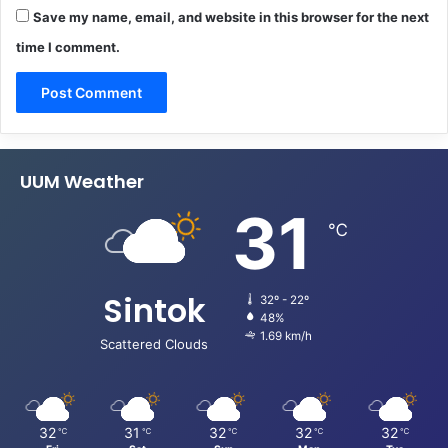
Save my name, email, and website in this browser for the next
time I comment.
UUM Weather
31
℃
Sintok
32º - 22º
48%
1.69 km/h
Scattered Clouds
32
31
32
32
32
℃
℃
℃
℃
℃