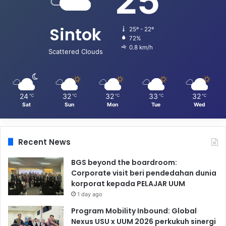
25
Sintok
25º - 22º
72%
0.8 km/h
Scattered Clouds
24
32
32
33
32
℃
℃
℃
℃
℃
Sat
Sun
Mon
Tue
Wed
Recent News
BGS beyond the boardroom:
Corporate visit beri pendedahan dunia
korporat kepada PELAJAR UUM
1 day ago
Program Mobility Inbound: Global
Nexus USU x UUM 2026 perkukuh sinergi