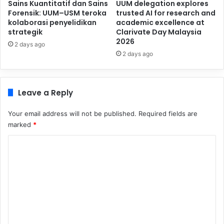
Sains Kuantitatif dan Sains
UUM delegation explores
Forensik: UUM–USM teroka
trusted AI for research and
kolaborasi penyelidikan
academic excellence at
strategik
Clarivate Day Malaysia
2026
2 days ago
2 days ago
Leave a Reply
Your email address will not be published.
Required fields are
marked
*
C
o
m
m
e
n