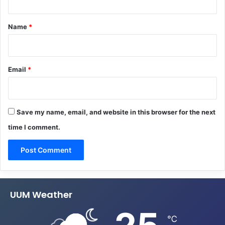
t
*
Name
*
Email
*
Save my name, email, and website in this browser for the next
time I comment.
UUM Weather
℃