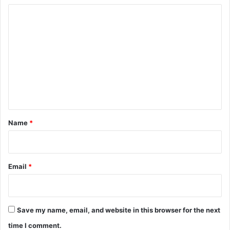
C
o
m
m
e
n
t
*
Name
*
Email
*
Save my name, email, and website in this browser for the next
time I comment.