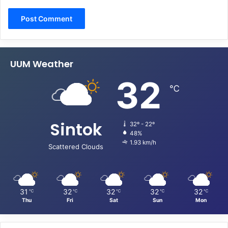
UUM Weather
32
℃
Sintok
32º - 22º
48%
1.93 km/h
Scattered Clouds
31
32
32
32
32
℃
℃
℃
℃
℃
Thu
Fri
Sat
Sun
Mon