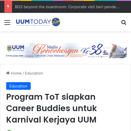
BGS beyond the boardroom: Corporate visit beri pendedahan dunia korporat kepada PELAJAR UUM
Menu
S
Home
/
Education
Education
Program ToT siapkan
Career Buddies untuk
Karnival Kerjaya UUM