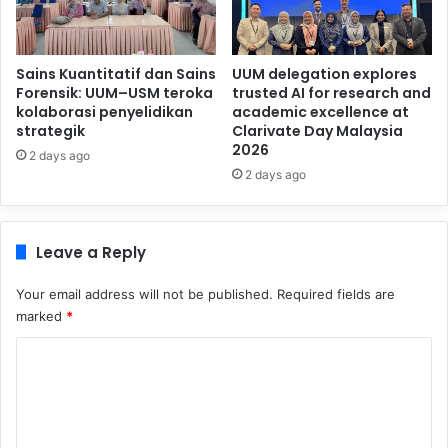
Sains Kuantitatif dan Sains
UUM delegation explores
Forensik: UUM–USM teroka
trusted AI for research and
kolaborasi penyelidikan
academic excellence at
strategik
Clarivate Day Malaysia
2026
2 days ago
2 days ago
Leave a Reply
Your email address will not be published.
Required fields are
marked
*
C
o
m
m