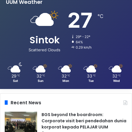
UUM Weather
27
℃
Sintok
29º - 22º
64%
0.29 km/h
Scattered Clouds
29
32
32
33
32
℃
℃
℃
℃
℃
Sat
Sun
Mon
Tue
Wed
Recent News
BGS beyond the boardroom:
Corporate visit beri pendedahan dunia
korporat kepada PELAJAR UUM