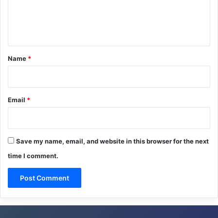
e
n
t
*
Name
*
Email
*
Save my name, email, and website in this browser for the next
time I comment.