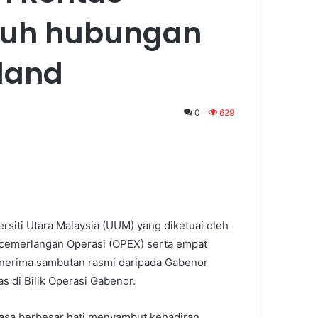
uh hubungan
land
0
629
iti Utara Malaysia (UUM) yang diketuai oleh
ecemerlangan Operasi (OPEX) serta empat
enerima sambutan rasmi daripada Gabenor
as di Bilik Operasi Gabenor.
asa berbesar hati menyambut kehadiran