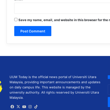
Save my name, email, and website in this browser for the 
UUM Today is the official news portal of Universiti Utara
Malaysia, providing important announcements and updates
E
on daily campus life. This website is managed by the
y
university authority. All rights reserved by Universiti Utara
E
Malaysia.
a
Facebook
X
YouTube
Instagram
TikTok