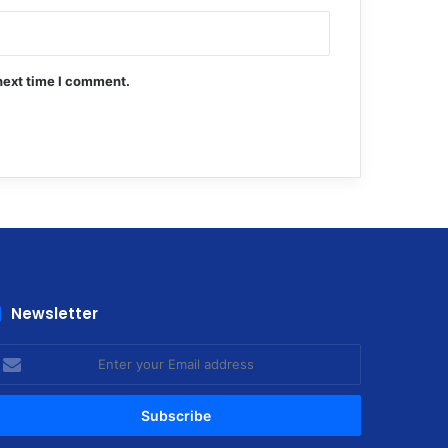
next time I comment.
Newsletter
nter
our
mail
ddress