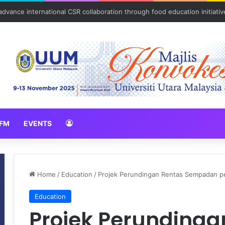
vance international CSR collaboration through food education initiativ
FM
EVENTS
Home
/
Education
/
Projek Perundingan Rentas Sempadan p
Education
Projek Perundinga