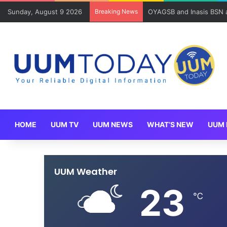
Sunday, August 9 2026
Breaking News
OYAGSB and Inasis BSN ad
HOME
UUM TV
UUM NEWS
WHAT’S NEW
UUM 
UUM Weather
23
℃