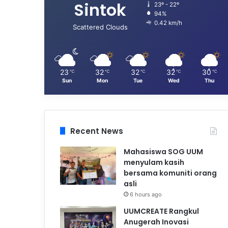
Sintok
23º - 22º
94%
0.42 km/h
Scattered Clouds
23
32
32
32
30
℃
℃
℃
℃
℃
Sun
Mon
Tue
Wed
Thu
Recent News
Mahasiswa SOG UUM
menyulam kasih
bersama komuniti orang
asli
6 hours ago
UUMCREATE Rangkul
Anugerah Inovasi