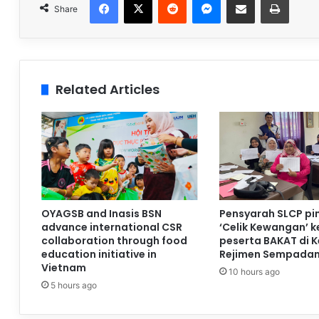
Share
Related Articles
OYAGSB and Inasis BSN
Pensyarah SLCP pi
advance international CSR
‘Celik Kewangan’ 
collaboration through food
peserta BAKAT di 
education initiative in
Rejimen Sempadan
Vietnam
10 hours ago
5 hours ago