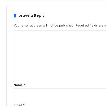
Leave a Reply
Your email address will not be published.
Required fields are
C
o
m
m
e
n
t
*
Name
*
Email
*