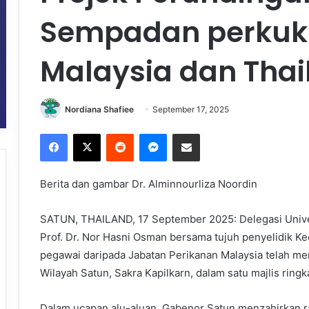
Sempadan perkuk
Malaysia dan Thai
Nordiana Shafiee
September 17, 2025
Facebook
X
Reddit
Messenger
Share via Email
Berita dan gambar Dr. Alminnourliza Noordin
SATUN, THAILAND, 17 September 2025: Delegasi Univers
Prof. Dr. Nor Hasni Osman bersama tujuh penyelidik K
pegawai daripada Jabatan Perikanan Malaysia telah m
Wilayah Satun, Sakra Kapilkarn, dalam satu majlis ringk
Dalam ucapan alu-aluan, Gabenor Satun menzahirkan r