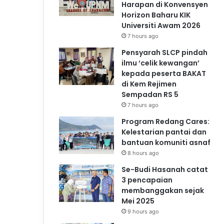
Harapan di Konvensyen
Horizon Baharu KIK
Universiti Awam 2026
7 hours ago
Pensyarah SLCP pindah
ilmu ‘celik kewangan’
kepada peserta BAKAT
di Kem Rejimen
Sempadan RS 5
7 hours ago
Program Redang Cares:
Kelestarian pantai dan
bantuan komuniti asnaf
8 hours ago
Se-Budi Hasanah catat
3 pencapaian
membanggakan sejak
Mei 2025
9 hours ago