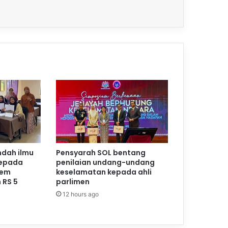
ndah ilmu
Pensyarah SOL bentang
kepada
penilaian undang-undang
Kem
keselamatan kepada ahli
 RS 5
parlimen
12 hours ago