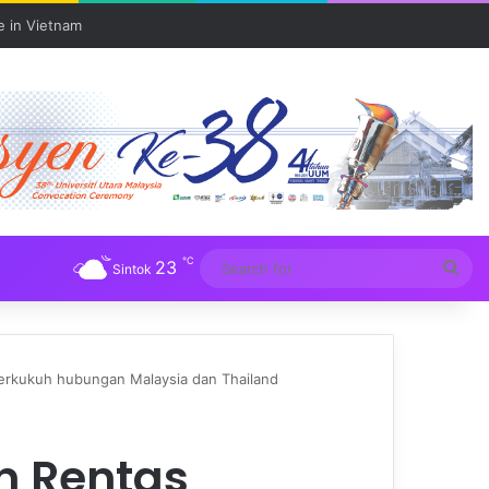
e in Vietnam
℃
23
Sea
Sintok
for
erkukuh hubungan Malaysia dan Thailand
n Rentas