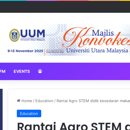
3 pencapaian membanggakan sejak Mei 2025
FM
EVENTS
Home
/
Education
/
Rantai Agro STEM didik kesedaran maka
Education
Rantai Agro STEM 