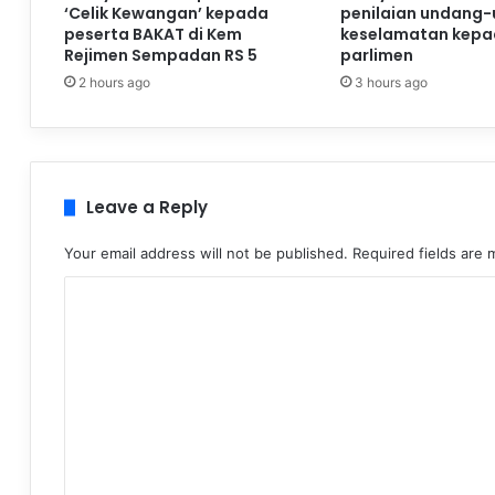
‘Celik Kewangan’ kepada
penilaian undang
peserta BAKAT di Kem
keselamatan kepad
Rejimen Sempadan RS 5
parlimen
2 hours ago
3 hours ago
Leave a Reply
Your email address will not be published.
Required fields are
C
o
m
m
e
n
t