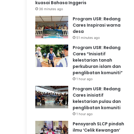
kuasai Bahasa Inggeris
36 minutes ago
Program USR: Redang
Cares Inspirasi warna
desa
51 minutes ago
Program USR: Redang
Cares “Inisiatif
kelestarian tanah
perkuburan islam dan
penglibatan komuniti”
1 hour ago
Program USR: Redang
Cares inisiatif
kelestarian pulau dan
penglibatan komuniti
1 hour ago
Pensyarah SLCP pindah
ilmu ‘Celik Kewangan’