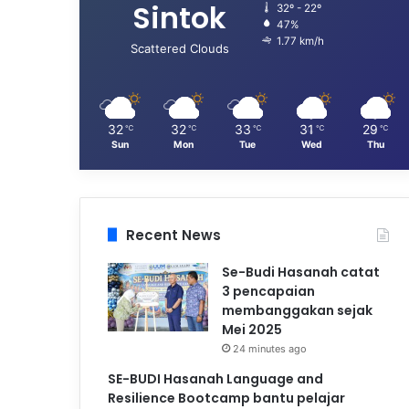
Sintok
32º - 22º
47%
1.77 km/h
Scattered Clouds
32
32
33
31
29
℃
℃
℃
℃
℃
Sun
Mon
Tue
Wed
Thu
Recent News
Se-Budi Hasanah catat
3 pencapaian
membanggakan sejak
Mei 2025
24 minutes ago
SE-BUDI Hasanah Language and
Resilience Bootcamp bantu pelajar