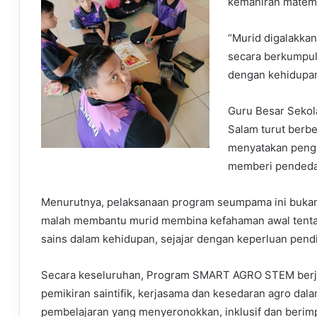
kemahiran matemat
“Murid digalakkan
secara berkumpu
dengan kehidupan
Guru Besar Sekol
Salam turut berb
menyatakan pengh
memberi pendeda
Menurutnya, pelaksanaan program seumpama ini buka
malah membantu murid membina kefahaman awal tenta
sains dalam kehidupan, sejajar dengan keperluan pendi
Secara keseluruhan, Program SMART AGRO STEM berj
pemikiran saintifik, kerjasama dan kesedaran agro dal
pembelajaran yang menyeronokkan, inklusif dan berimpa