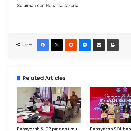
Sulaiman dan Rohaiza Zakaria
Facebook
X
Reddit
Messenger
Share via Email
Print
Share
Related Articles
Pensyarah SLCP pindah ilmu
Pensyarah SOL be