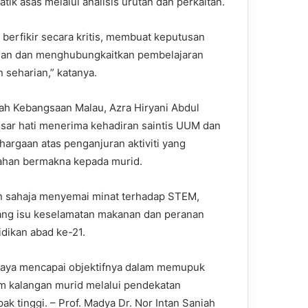
ik asas melalui analisis urutan dan perkaitan.
 berfikir secara kritis, membuat keputusan
lan dan menghubungkaitkan pembelajaran
 seharian,” katanya.
ah Kebangsaan Malau, Azra Hiryani Abdul
esar hati menerima kehadiran saintis UUM dan
argaan atas penganjuran aktiviti yang
han bermakna kepada murid.
n sahaja menyemai minat terhadap STEM,
ng isu keselamatan makanan dan peranan
dikan abad ke-21.
aya mencapai objektifnya dalam memupuk
am kalangan murid melalui pendekatan
k tinggi. – Prof. Madya Dr. Nor Intan Saniah