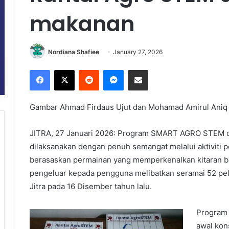
makanan
Nordiana Shafiee
January 27, 2026
Facebook
X
Reddit
Messenger
Share via Email
Gambar Ahmad Firdaus Ujut dan Mohamad Amirul Aniq
JITRA, 27 Januari 2026: Program SMART AGRO STEM di b
dilaksanakan dengan penuh semangat melalui aktiviti pe
berasaskan permainan yang memperkenalkan kitaran b
pengeluar kepada pengguna melibatkan seramai 52 pel
Jitra pada 16 Disember tahun lalu.
Program
awal kon