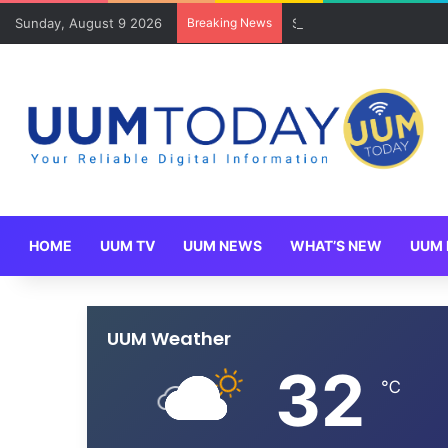
Sunday, August 9 2026
Breaking News
Se-Budi Hasanah catat 
HOME
UUM TV
UUM NEWS
WHAT’S NEW
UUM 
UUM Weather
32
℃