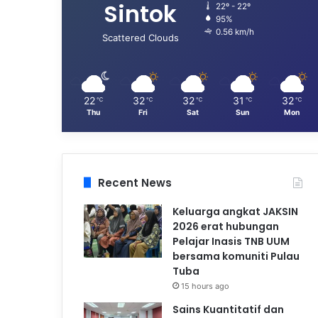
Sintok
22º - 22º
95%
0.56 km/h
Scattered Clouds
22
32
32
31
32
℃
℃
℃
℃
℃
Thu
Fri
Sat
Sun
Mon
Recent News
Keluarga angkat JAKSIN
2026 erat hubungan
Pelajar Inasis TNB UUM
bersama komuniti Pulau
Tuba
15 hours ago
Sains Kuantitatif dan