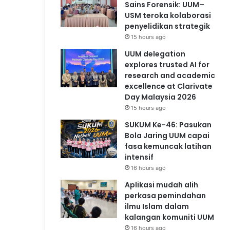
Sains Forensik: UUM–
USM teroka kolaborasi
penyelidikan strategik
15 hours ago
UUM delegation
explores trusted AI for
research and academic
excellence at Clarivate
Day Malaysia 2026
15 hours ago
SUKUM Ke-46: Pasukan
Bola Jaring UUM capai
fasa kemuncak latihan
intensif
16 hours ago
Aplikasi mudah alih
perkasa pemindahan
ilmu Islam dalam
kalangan komuniti UUM
16 hours ago