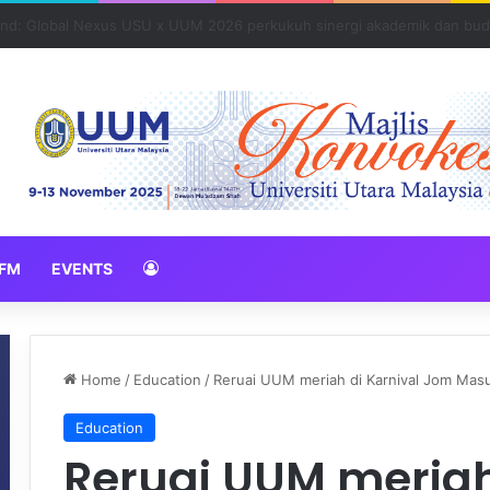
N 2026 erat hubungan Pelajar Inasis TNB UUM bersama komuniti Pulau 
FM
EVENTS
Home
/
Education
/
Reruai UUM meriah di Karnival Jom Masu
Education
Reruai UUM meriah