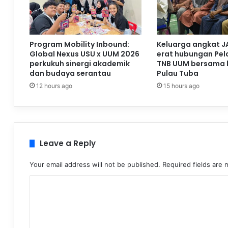
Program Mobility Inbound:
Keluarga angkat J
Global Nexus USU x UUM 2026
erat hubungan Pela
perkukuh sinergi akademik
TNB UUM bersama 
dan budaya serantau
Pulau Tuba
12 hours ago
15 hours ago
Leave a Reply
Your email address will not be published.
Required fields are
C
o
m