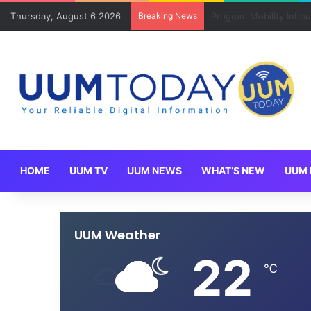
Thursday, August 6 2026
Breaking News
Keluarga angkat JAKSI
HOME
UUM TV
UUM NEWS
WHAT’S NEW
UUM 
UUM Weather
22
℃