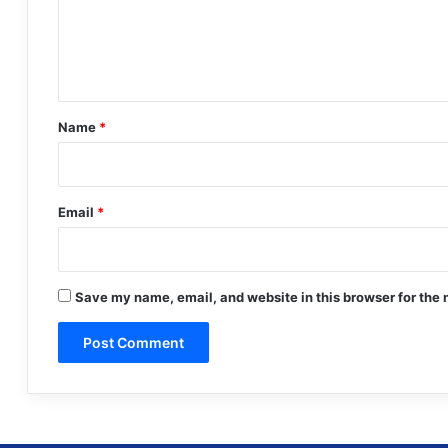
m
e
n
t
*
Name
*
Email
*
Save my name, email, and website in this browser for the 