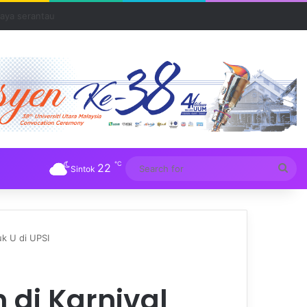
Tuba
℃
22
Sea
Sintok
for
k U di UPSI
 di Karnival