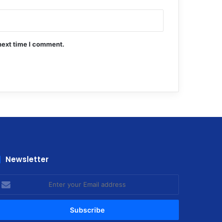
next time I comment.
Newsletter
nter
our
mail
ddress