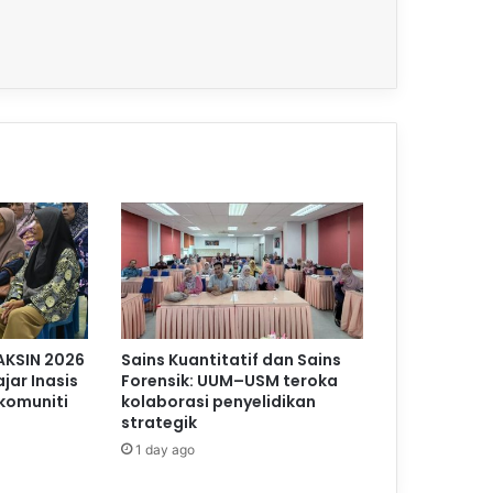
AKSIN 2026
Sains Kuantitatif dan Sains
jar Inasis
Forensik: UUM–USM teroka
komuniti
kolaborasi penyelidikan
strategik
1 day ago