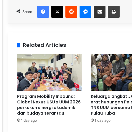
Facebook
X
Reddit
Messenger
Share via Email
Print
Share
Related Articles
Program Mobility Inbound:
Keluarga angkat J
Global Nexus USU x UUM 2026
erat hubungan Pela
perkukuh sinergi akademik
TNB UUM bersama 
dan budaya serantau
Pulau Tuba
1 day ago
1 day ago