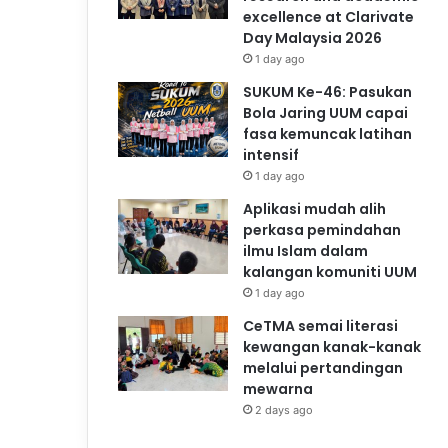
excellence at Clarivate
Day Malaysia 2026
1 day ago
SUKUM Ke-46: Pasukan
Bola Jaring UUM capai
fasa kemuncak latihan
intensif
1 day ago
Aplikasi mudah alih
perkasa pemindahan
ilmu Islam dalam
kalangan komuniti UUM
1 day ago
CeTMA semai literasi
kewangan kanak-kanak
melalui pertandingan
mewarna
2 days ago