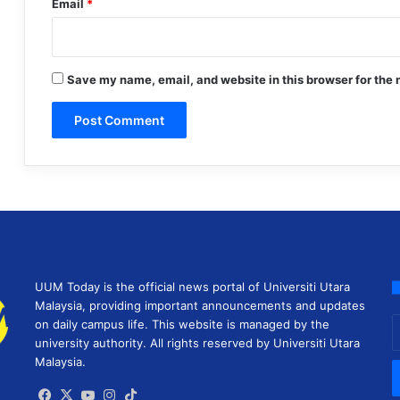
Email
*
Save my name, email, and website in this browser for the 
UUM Today is the official news portal of Universiti Utara
Malaysia, providing important announcements and updates
E
on daily campus life. This website is managed by the
y
university authority. All rights reserved by Universiti Utara
E
Malaysia.
a
Facebook
X
YouTube
Instagram
TikTok