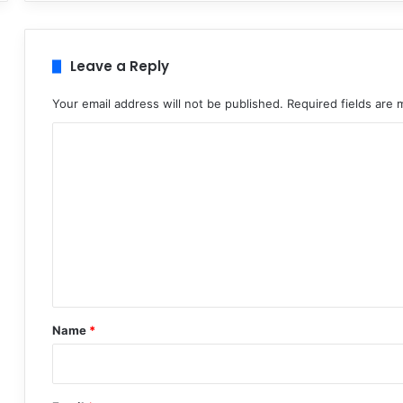
Leave a Reply
Your email address will not be published.
Required fields are
C
o
m
m
e
n
t
*
Name
*