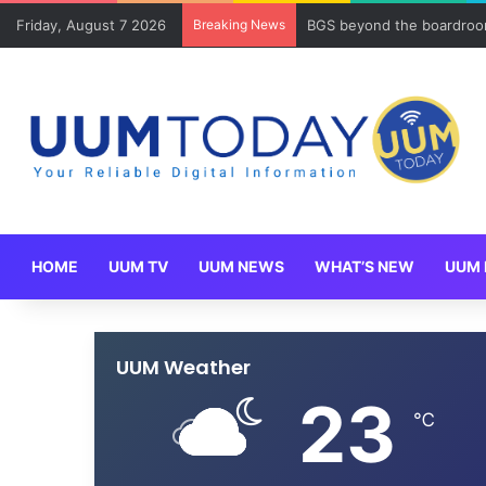
Friday, August 7 2026
Breaking News
BGS beyond the boardroom
HOME
UUM TV
UUM NEWS
WHAT’S NEW
UUM 
UUM Weather
23
℃