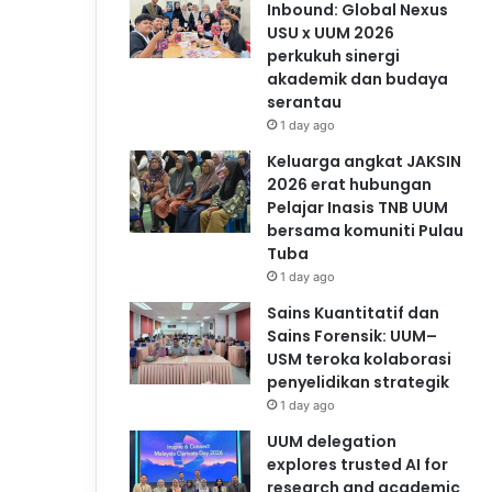
Inbound: Global Nexus
USU x UUM 2026
perkukuh sinergi
akademik dan budaya
serantau
1 day ago
Keluarga angkat JAKSIN
2026 erat hubungan
Pelajar Inasis TNB UUM
bersama komuniti Pulau
Tuba
1 day ago
Sains Kuantitatif dan
Sains Forensik: UUM–
USM teroka kolaborasi
penyelidikan strategik
1 day ago
UUM delegation
explores trusted AI for
research and academic