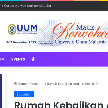
: Corporate visit beri pendedahan dunia korporat kepada PELAJAR U
FM
EVENTS
Home
/
Education
/
Rumah Kebajikan Anak Yatim UUM
Education
Rumah Kebajikan 