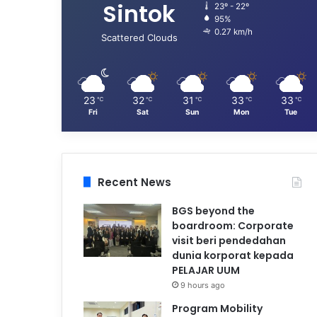
Sintok
23º - 22º
95%
0.27 km/h
Scattered Clouds
23
32
31
33
33
℃
℃
℃
℃
℃
Fri
Sat
Sun
Mon
Tue
Recent News
BGS beyond the
boardroom: Corporate
visit beri pendedahan
dunia korporat kepada
PELAJAR UUM
9 hours ago
Program Mobility