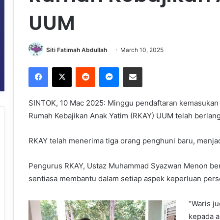
UUM
Siti Fatimah Abdullah
March 10, 2025
Facebook
X
Reddit
Messenger
Share via Email
SINTOK, 10 Mac 2025: Minggu pendaftaran kemasukan a
Rumah Kebajikan Anak Yatim (RKAY) UUM telah berlangs
RKAY telah menerima tiga orang penghuni baru, menjad
Pengurus RKAY, Ustaz Muhammad Syazwan Menon berka
sentiasa membantu dalam setiap aspek keperluan pers
“Waris j
kepada a