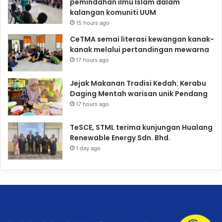
pemindahan ilmu Islam dalam
kalangan komuniti UUM
15 hours ago
CeTMA semai literasi kewangan kanak-
kanak melalui pertandingan mewarna
17 hours ago
Jejak Makanan Tradisi Kedah: Kerabu
Daging Mentah warisan unik Pendang
17 hours ago
TeSCE, STML terima kunjungan Hualang
Renewable Energy Sdn. Bhd.
1 day ago