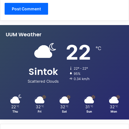
UUM Weather
22
℃
Sintok
22º - 22º
95%
0.34 km/h
Scattered Clouds
22
32
32
31
32
℃
℃
℃
℃
℃
Thu
Fri
Sat
Sun
Mon