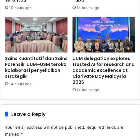
10 hours ago
14 hours ago
Sains Kuantitatif dan Sains
UUM delegation explores
Forensik: UUM–USM teroka
trusted AI for research and
kolaborasi penyelidikan
academic excellence at
strategik
Clarivate Day Malaysia
2026
14 hours ago
14 hours ago
Leave a Reply
Your email address will not be published.
Required fields are
marked
*