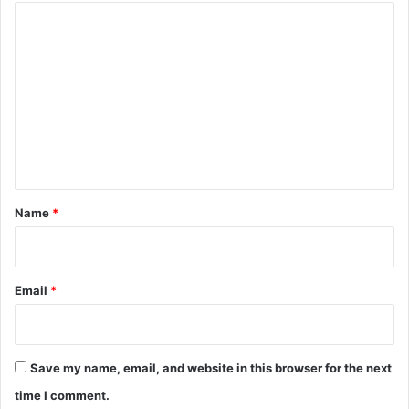
C
o
m
m
e
n
t
*
Name
*
Email
*
Save my name, email, and website in this browser for the next
time I comment.