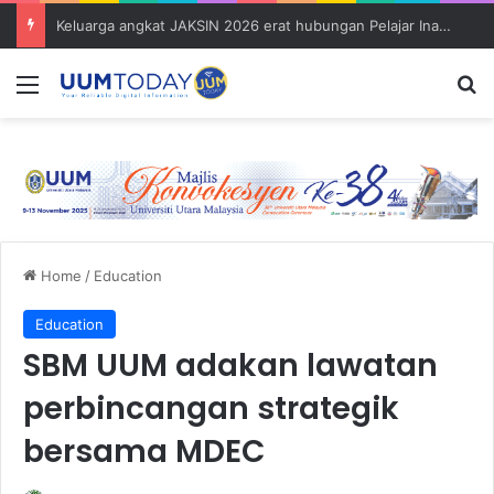
Sains Kuantitatif dan Sains Forensik: UUM–USM teroka kolaborasi penyelidikan strategik
Menu
S
Home
/
Education
Education
SBM UUM adakan lawatan
perbincangan strategik
bersama MDEC