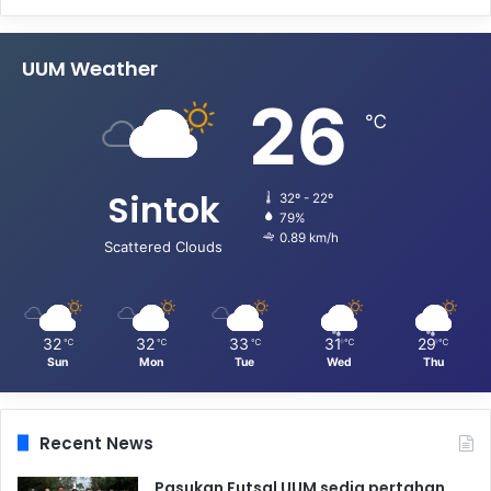
UUM Weather
26
℃
Sintok
32º - 22º
79%
0.89 km/h
Scattered Clouds
32
32
33
31
29
℃
℃
℃
℃
℃
Sun
Mon
Tue
Wed
Thu
Recent News
Pasukan Futsal UUM sedia pertahan