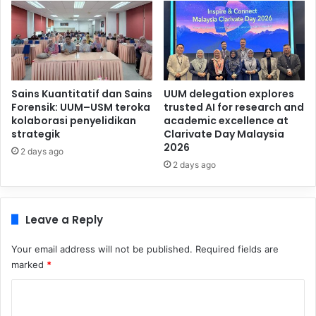
Sains Kuantitatif dan Sains
UUM delegation explores
Forensik: UUM–USM teroka
trusted AI for research and
kolaborasi penyelidikan
academic excellence at
strategik
Clarivate Day Malaysia
2026
2 days ago
2 days ago
Leave a Reply
Your email address will not be published.
Required fields are
marked
*
C
o