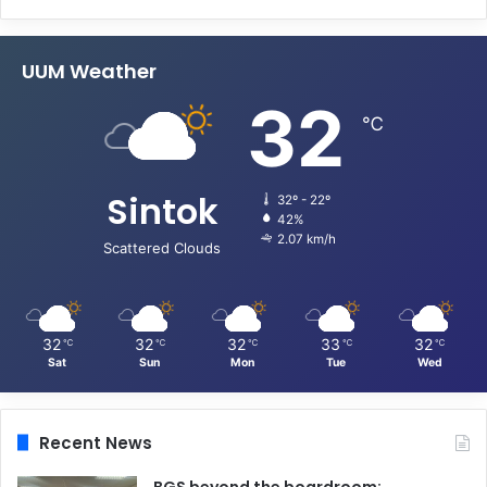
UUM Weather
32
℃
Sintok
32º - 22º
42%
2.07 km/h
Scattered Clouds
32
32
32
33
32
℃
℃
℃
℃
℃
Sat
Sun
Mon
Tue
Wed
Recent News
BGS beyond the boardroom: