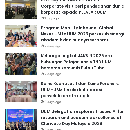
Corporate visit beri pendedahan dunia
korporat kepada PELAJAR UUM
1 day ago
Program Mobility Inbound: Global
Nexus USU x UUM 2026 perkukuh sinergi
akademik dan budaya serantau
2 days ago
Keluarga angkat JAKSIN 2026 erat
hubungan Pelajar Inasis TNB UUM
bersama komuniti Pulau Tuba
2 days ago
Sains Kuantitatif dan Sains Forensik:
UUM–USM teroka kolaborasi
penyelidikan strategik
2 days ago
UUM delegation explores trusted AI for
research and academic excellence at
Clarivate Day Malaysia 2026
2 days ago