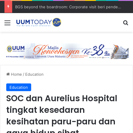
BGS beyond the boardroom: Corporate visit beri pendedahan dunia korporat kepada PELAJAR UUM
Menu
S
Home
/
Education
Education
SOC dan Aurelius Hospital
tingkat kesedaran
kesihatan paru-paru dan