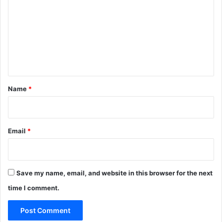
m
m
e
n
t
*
Name
*
Email
*
Save my name, email, and website in this browser for the next
time I comment.